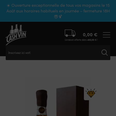
Panneau de gestion des cookies
☀️ Ouverture exceptionnelle de tous vos magasins le 15
Août aux horaires habituels en journée – fermeture 18H
😎🍹
0,00
€
Livraison offerte dans
450,00
€
!
Inscrivez ici votre