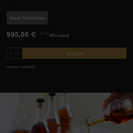
1932
Vieux Millésimes
995,00
€
/ 50 cl TTC
En stock
1
AJOUTER
Minimum 1 produit(s)