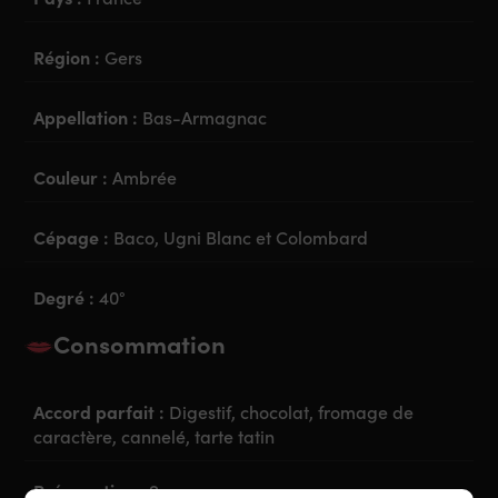
Région :
Gers
Appellation :
Bas-Armagnac
Couleur :
Ambrée
Cépage :
Baco, Ugni Blanc et Colombard
Degré :
40°
Consommation
Accord parfait :
Digestif, chocolat, fromage de
caractère, cannelé, tarte tatin
Préparation :
Sec