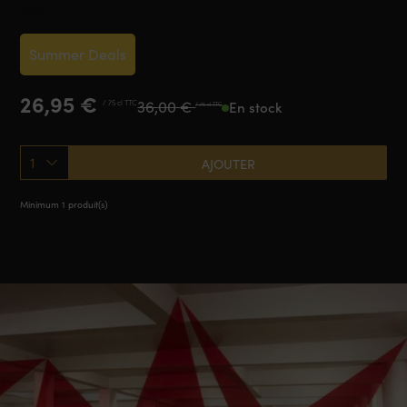
2021
Summer Deals
Le
Le
26,95
€
36,00
€
/ 75 cl TTC
En stock
/ 75 cl TTC
prix
prix
initial
actuel
était :
est :
1
AJOUTER
36,00 €.
26,95 €.
Minimum 1 produit(s)