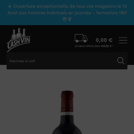
Panneau de gestion des cookies
☀️ Ouverture exceptionnelle de tous vos magasins le 15
Août aux horaires habituels en journée – fermeture 18H
😎🍹
0,00
€
Livraison offerte dans
450,00
€
!
Inscrivez ici votre