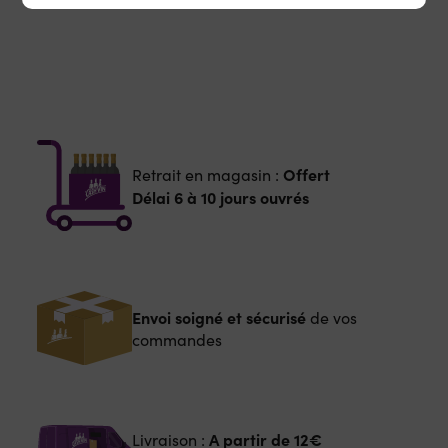
Offert
Retrait en magasin :
Délai 6 à 10 jours ouvrés
Envoi soigné et sécurisé
de vos
commandes
A partir de
12€
Livraison :