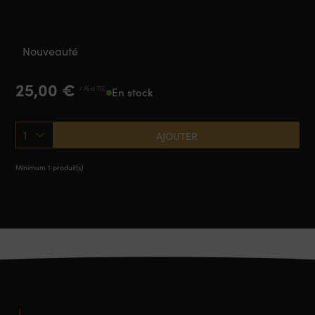
Italie - Etna Bianco
Nouveauté
25,00
€
/ 75 cl TTC
En stock
1
AJOUTER
Minimum 1 produit(s)