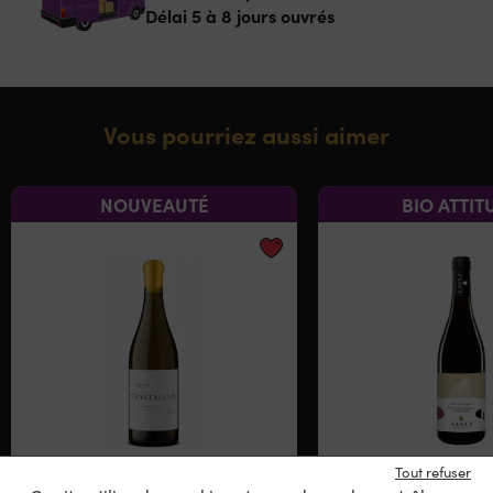
Délai 5 à 8 jours ouvrés
Vous pourriez aussi aimer
NOUVEAUTÉ
BIO ATTIT
Tout refuser
Crystallum – Clay Shales
Jasci