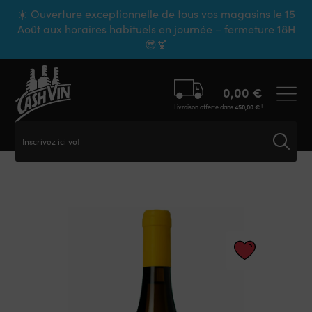
Panneau de gestion des cookies
☀️ Ouverture exceptionnelle de tous vos magasins le 15
Août aux horaires habituels en journée – fermeture 18H
😎🍹
0,00
€
Livraison offerte dans
450,00
€
!
Inscrivez ici votr