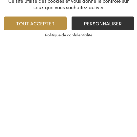
Ce site utilise des cookies et vous donne le contrôle sur
Biologic
ceux que vous souhaitez activer
Afrique du Sud
Italie
Afrique du Sud
Italie - Monte
TOUT ACCEPTER
PERSONNALISER
2023
d'Abbruzzo, I
Politique de confidentialité
Rupture de stock
Rupture de stock
Nos services