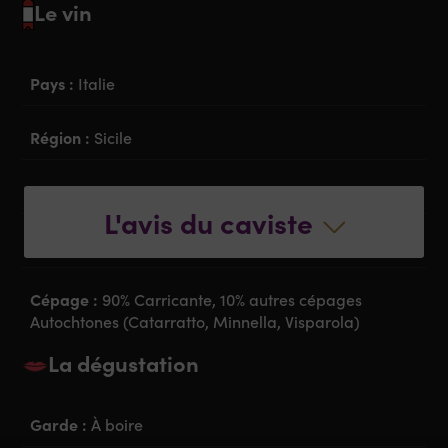
Le vin
Pays :
Italie
Région :
Sicile
Appellation :
Etna Bianco Superiore DOC
L'avis du caviste
Couleur :
Blanc
Cépage :
90% Carricante, 10% autres cépages
Autochtones (Catarratto, Minnella, Visparola)
La dégustation
Garde :
À boire