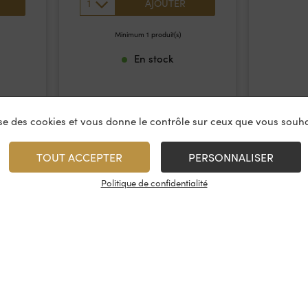
1
AJOUTER
Minimum 1 produit(s)
En stock
lise des cookies et vous donne le contrôle sur ceux que vous souha
TOUT ACCEPTER
PERSONNALISER
Politique de confidentialité
vices
À propos
On rest
es & restauration
Le concept
Les cave
artenaire
La fidélité
Nous con