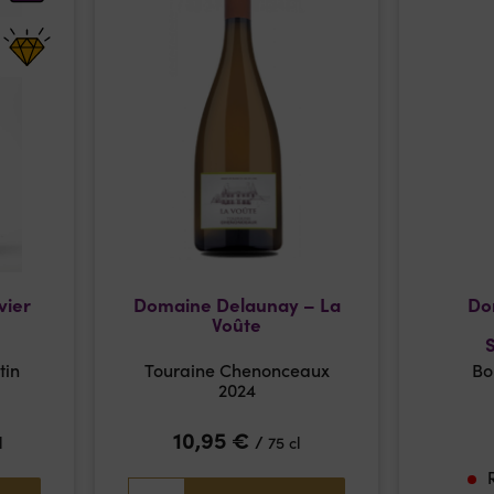
vier
Domaine Delaunay – La
Do
Voûte
S
tin
Touraine Chenonceaux
Bo
2024
10,95
€
/
l
75 cl