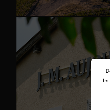
D
Ins