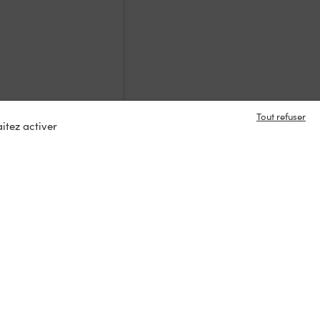
Tout refuser
itez activer
e en contact ?
s
tacter