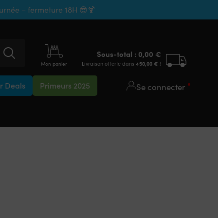
ournée – fermeture 18H 😎🍹
Sous-total :
0,00
€
Livraison offerte dans
450,00
€
!
Mon panier
 Deals
Primeurs 2025
Se connecter