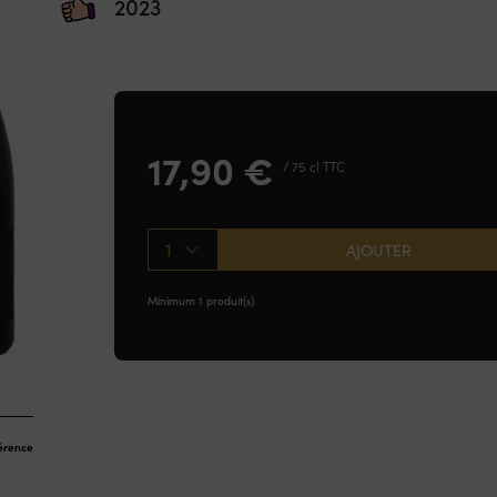
2023
17,90
€
/ 75 cl TTC
1
AJOUTER
Minimum 1 produit(s)
férence