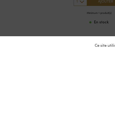
1
AJOUTER
Minimum 1 produit(s)
En stock
Ce site uti
Nos ser
Entrepris
Devenir p