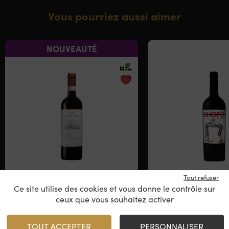
Vous pourriez aussi aimer
NOUVEAUTÉ
Castelsina Chianti
Chopo
Tout refuser
Familia Bas
Ce site utilise des cookies et vous donne le contrôle sur
ceux que vous souhaitez activer
Chianti - Italie
2023
TOUT ACCEPTER
PERSONNALISER