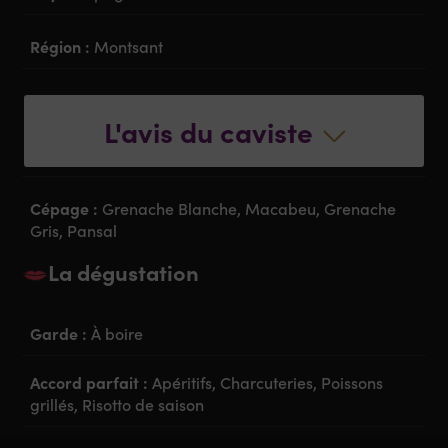
Région :
Montsant
Appellation :
DO Montsant
L'avis du caviste
Couleur :
Blanc
Cépage :
Grenache Blanche, Macabeu, Grenache
Gris, Pansal
La dégustation
Garde :
À boire
Accord parfait :
Apéritifs, Charcuteries, Poissons
grillés, Risotto de saison