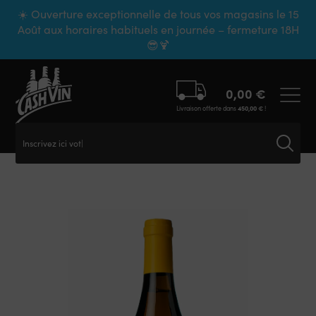
Panneau de gestion des cookies
☀️ Ouverture exceptionnelle de tous vos magasins le 15
Août aux horaires habituels en journée – fermeture 18H
😎🍹
0,00
€
Livraison offerte dans
450,00
€
!
Inscrivez ici votre