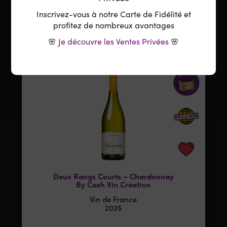
Inscrivez-vous à notre Carte de Fidélité et
Minimum 1 produit(s)
profitez de nombreux avantages
En stock
🌸
Je découvre les Ventes Privées
🌸
NOUVEAUTÉ
Deux Rangs Courts – Chardonnay
By Cash Vin Création
Vin de France
2025