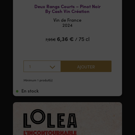
Deux Rangs Courts – Pinot Noir
By Cash Vin Création
Vin de France
2024
6,36
€
75 cl
/
7,95
€
1
AJOUTER
Minimum 1 produit(s)
En stock