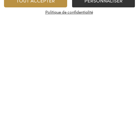
TOUT ACCEPTER
PERSONNALISER
Politique de confidentialité
Villa d’Alma
Cash Vin Création
Pessac Léognan
2014
9,06
€
75 cl
/
12,95
€
1
AJOUTER
Minimum 1 produit(s)