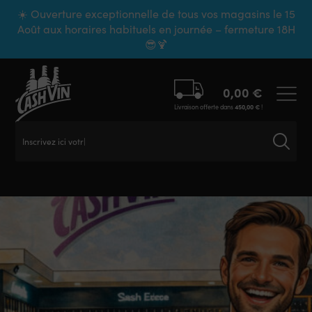
Panneau de gestion des cookies
☀️ Ouverture exceptionnelle de tous vos magasins le 15
Août aux horaires habituels en journée – fermeture 18H
😎🍹
0,00
€
Livraison offerte dans
450,00
€
!
Inscrivez ici votre re