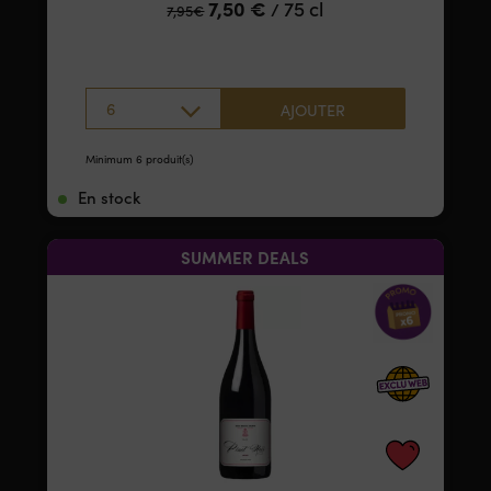
7,50
€
75 cl
/
7,95
€
6
AJOUTER
Minimum 6 produit(s)
En stock
SUMMER DEALS