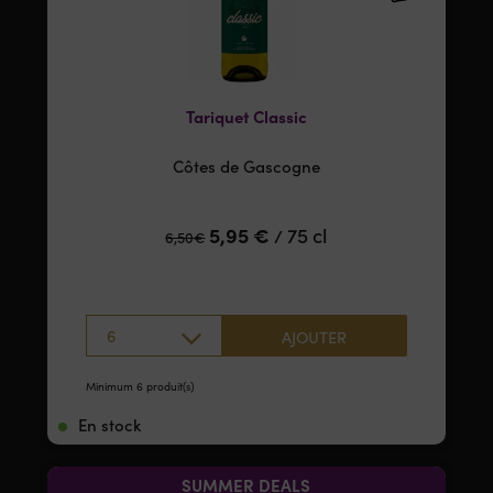
Tariquet Classic
Côtes de Gascogne
5,95
€
75 cl
/
6,50
€
6
AJOUTER
Minimum 6 produit(s)
En stock
SUMMER DEALS