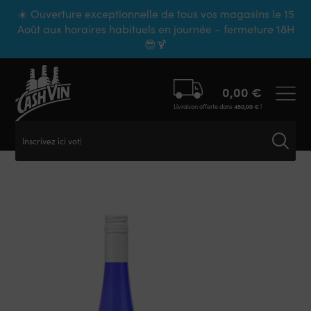
Panneau de gestion des cookies
☀️ Ouverture exceptionnelle de tous vos magasins le 15
Août aux horaires habituels en journée – fermeture 18H
😎🍹
0,00
€
Livraison offerte dans
450,00
€
!
Inscrivez ici votre