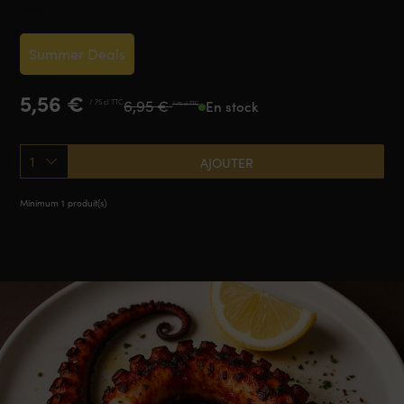
2024
Summer Deals
Le
Le
5,56
€
6,95
€
/ 75 cl TTC
En stock
/ 75 cl TTC
prix
prix
initial
actuel
était :
est :
1
AJOUTER
6,95 €.
5,56 €.
Minimum 1 produit(s)