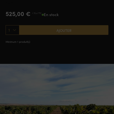
2014
525,00
€
/ 75 cl TTC
En stock
1
AJOUTER
Minimum 1 produit(s)