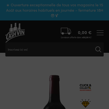
Panneau de gestion des cookies
☀️ Ouverture exceptionnelle de tous vos magasins le 15
Août aux horaires habituels en journée – fermeture 18H
😎🍹
0,00
€
Livraison offerte dans
450,00
€
!
Inscrivez ici votr