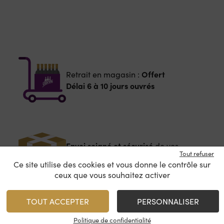
Offert
Retrait en magasin :
Délai 6 à 10 jours ouvrés
Envoi soigné et sécurisé
de vos
Tout refuser
commandes
Ce site utilise des cookies et vous donne le contrôle sur
ceux que vous souhaitez activer
TOUT ACCEPTER
PERSONNALISER
A partir de
12€
Livraison :
Délai 5 à 8 jours ouvrés
Politique de confidentialité