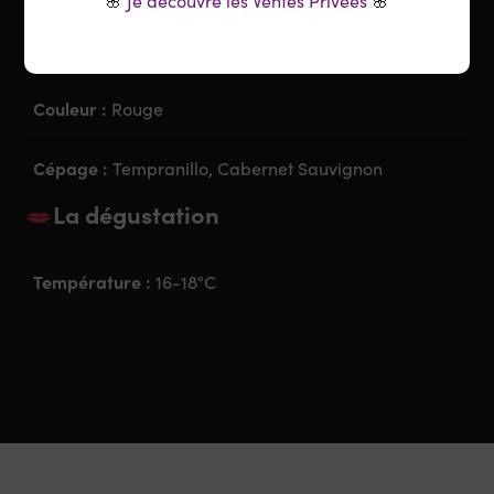
🌸
Je découvre les Ventes Privées
🌸
Appellation :
Ribera Del Duero
Couleur :
Rouge
Cépage :
Tempranillo, Cabernet Sauvignon
La dégustation
Température :
16-18°C