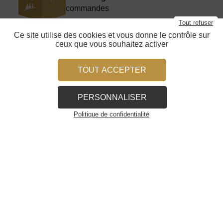
commandes
Tout refuser
Ce site utilise des cookies et vous donne le contrôle sur
ceux que vous souhaitez activer
Livraison :
A partir de
12€
Délai 5 à 8 jours ouvrés
TOUT ACCEPTER
PERSONNALISER
Politique de confidentialité
Nos services
À propos
Les caves
Nous contacter