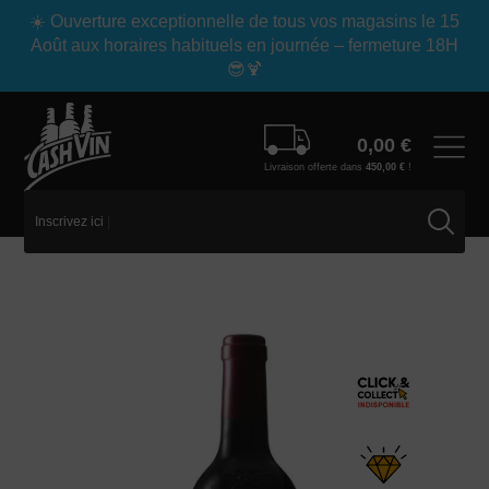
Panneau de gestion des cookies
☀️ Ouverture exceptionnelle de tous vos magasins le 15
Août aux horaires habituels en journée – fermeture 18H
😎🍹
0,00
€
Livraison offerte dans
450,00
€
!
Inscrivez ici v