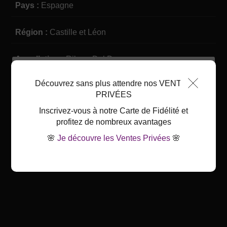
Pays :
Espagne
Région :
Castille et Léon
Appellation :
Ribera Del Duero
L'avis du caviste
Découvrez sans plus attendre nos VENTES
Couleur :
Rouge
PRIVÉES
Inscrivez-vous à notre Carte de Fidélité et
Cépage :
Tempranillo, Merlot
profitez de nombreux avantages
🌸
Je découvre les Ventes Privées
🌸