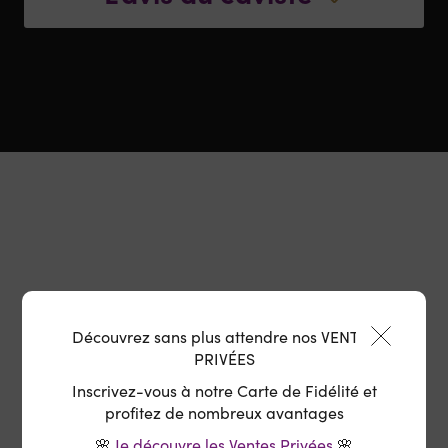
Découvrez sans plus attendre nos VENTES
Offert
Retrait en magasin :
PRIVÉES
Délai 6 à 10 jours ouvrés
Inscrivez-vous à notre Carte de Fidélité et
profitez de nombreux avantages
🌸
Je découvre les Ventes Privées
🌸