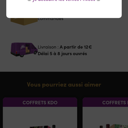
Envoi soigné et sécurisé
de vos
commandes
A partir de
12€
Livraison :
Délai 5 à 8 jours ouvrés
Vous pourriez aussi aimer
COFFRETS KDO
COFFRETS