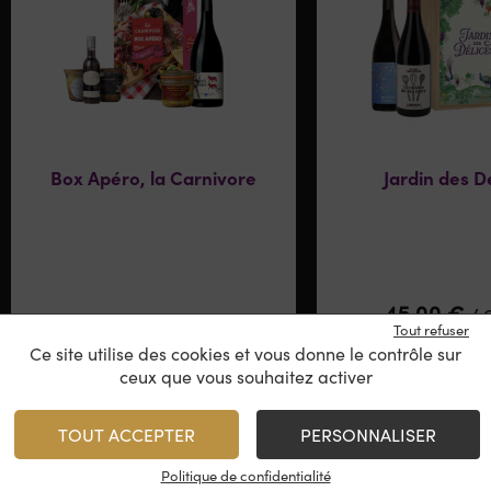
Box Apéro, la Carnivore
Jardin des D
45,00
€
/
C
Tout refuser
Ce site utilise des cookies et vous donne le contrôle sur
ceux que vous souhaitez activer
Rupture de stock
1
AJO
TOUT ACCEPTER
PERSONNALISER
Minimum 1 produit(s)
Politique de confidentialité