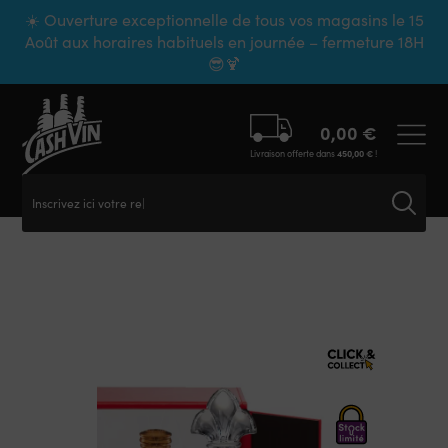
Panneau de gestion des cookies
☀️ Ouverture exceptionnelle de tous vos magasins le 15
Août aux horaires habituels en journée – fermeture 18H
😎🍹
0,00
€
Livraison offerte dans
450,00
€
!
Inscrivez ici votre rech