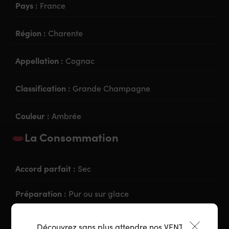
Pays :
France
Région :
Charente
Appellation :
Cognac
Classification :
Grande Champagne
Couleur :
Ambrée
La Consommation
Accord parfait :
Sec
Préparation :
Pur ou sur glace
Découvrez sans plus attendre nos VENTES