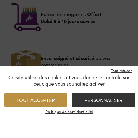
Offert
Retrait en magasin :
Délai 6 à 10 jours ouvrés
Envoi soigné et sécurisé
de vos
commandes
Tout refuser
Ce site utilise des cookies et vous donne le contrôle sur
ceux que vous souhaitez activer
A partir de
12€
Livraison :
TOUT ACCEPTER
PERSONNALISER
Délai 5 à 8 jours ouvrés
Politique de confidentialité
Nos services