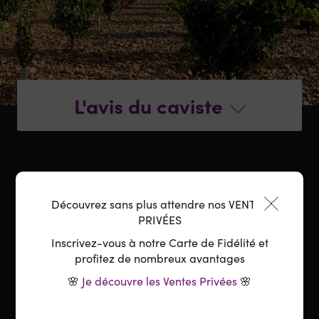
L'avis du caviste
Découvrez sans plus attendre nos VENTES
Le vin
PRIVÉES
Inscrivez-vous à notre Carte de Fidélité et
profitez de nombreux avantages
Pays :
Espagne
🌸
Je découvre les Ventes Privées
🌸
Région :
Castille et Léon