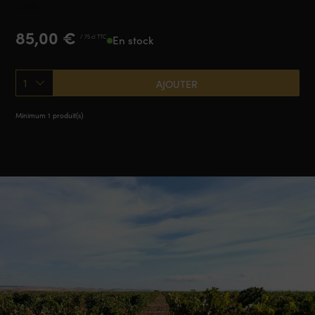
2019
85,00
€
/ 75 cl TTC
En stock
1
AJOUTER
Minimum 1 produit(s)