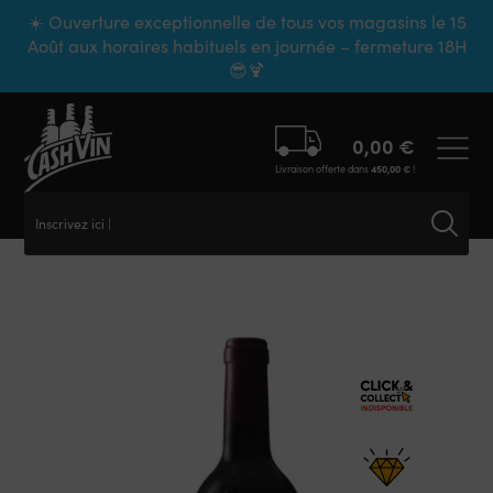
Panneau de gestion des cookies
☀️ Ouverture exceptionnelle de tous vos magasins le 15
Août aux horaires habituels en journée – fermeture 18H
😎🍹
0,00
€
Livraison offerte dans
450,00
€
!
Inscrivez ici vo