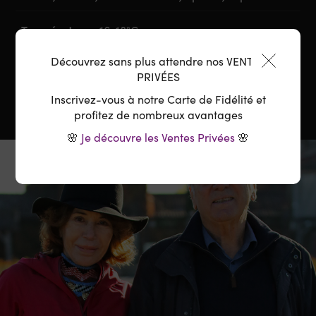
Température :
16-18°C
Découvrez sans plus attendre nos VENTES
Carafage :
Pas nécessaire
PRIVÉES
Inscrivez-vous à notre Carte de Fidélité et
profitez de nombreux avantages
🌸
Je découvre les Ventes Privées
🌸