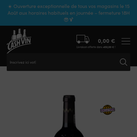
Panneau de gestion des cookies
☀️ Ouverture exceptionnelle de tous vos magasins le 15
Août aux horaires habituels en journée – fermeture 18H
😎🍹
0,00
€
Livraison offerte dans
450,00
€
!
Inscrivez ici votre