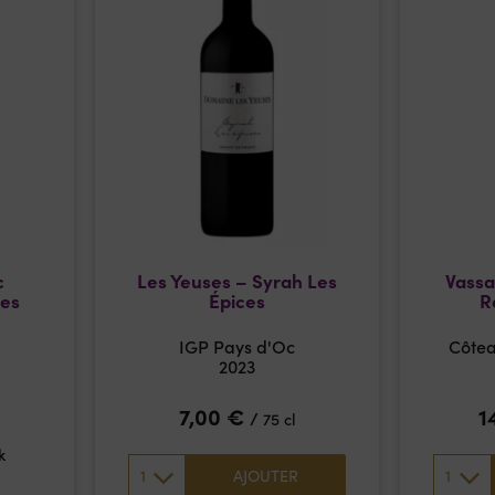
c
Les Yeuses – Syrah Les
Vassa
ses
Épices
R
IGP Pays d'Oc
Côte
2023
7,00
€
1
/
75 cl
k
1
1
AJOUTER