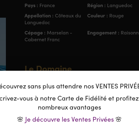
Pays :
Région :
France
Languedoc
Appellation :
Couleur :
Côteaux du
Rouge
Languedoc
Cépage :
Engagement :
Marselan -
Raison
Cabernet Franc
Le Domaine
Entre le littoral et la garrigue méditerranéenne, l
écouvrez sans plus attendre nos VENTES PRIVÉ
du XIII° siècle par l’ordre des Templiers à l’empla
vignoble, de 80 Ha avec vue sur la mer, est situé s
crivez-vous à notre Carte de Fidélité et profite
sablonneuse en semi coteaux. Le climat méditerra
nombreux avantages
l’année et la proximité de la mer ajoute un peu de
le fruité caractéristique des vins du littoral. Que
🌸
Je découvre les Ventes Privées
🌸
Loupian, ce sont des parcelles à l’aplomb du bassin
domaine.