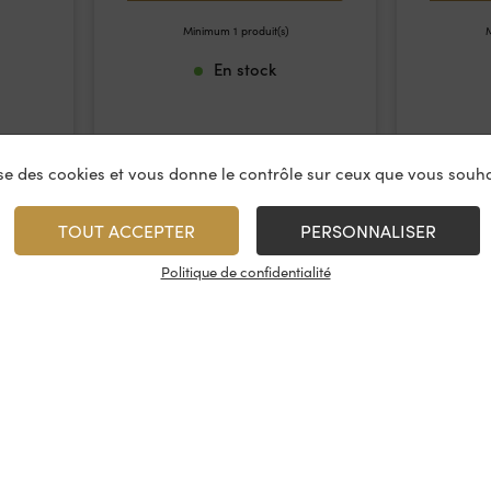
Minimum 1 produit(s)
M
En stock
lise des cookies et vous donne le contrôle sur ceux que vous souha
TOUT ACCEPTER
PERSONNALISER
Politique de confidentialité
vices
À propos
On rest
es & restauration
Le concept
Les cave
artenaire
La fidélité
Nous con
, événements
Les évènements
Nos résea