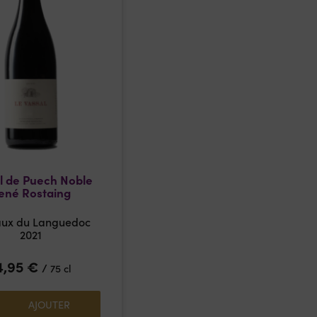
l de Puech Noble
ené Rostaing
aux du Languedoc
2021
4,95
€
/
75 cl
AJOUTER