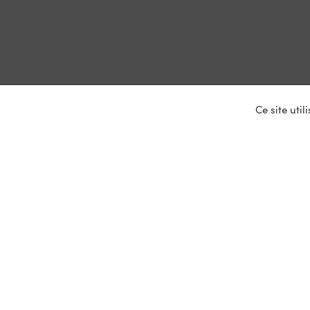
Ce site uti
Nos ser
Entrepris
Devenir p
Mariages