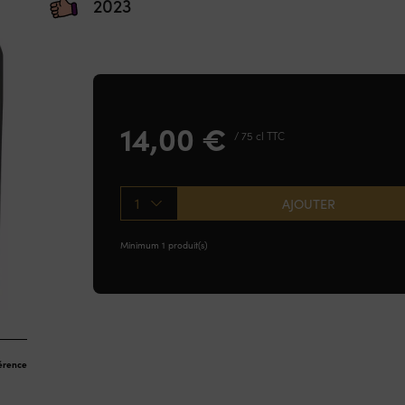
2023
14,00
€
/ 75 cl TTC
1
AJOUTER
Minimum 1 produit(s)
férence