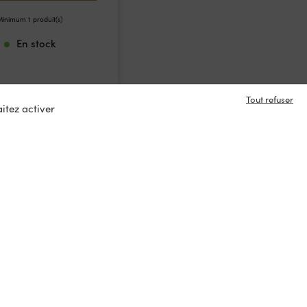
inimum 1 produit(s)
En stock
Tout refuser
itez activer
e en contact ?
s
tacter
ux :