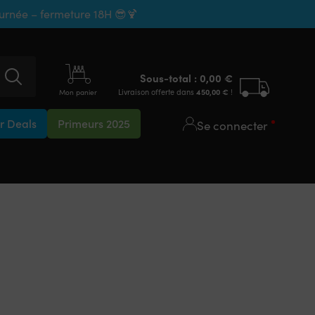
ournée – fermeture 18H 😎🍹
Sous-total :
0,00
€
Livraison offerte dans
450,00
€
!
Mon panier
 Deals
Primeurs 2025
Se connecter