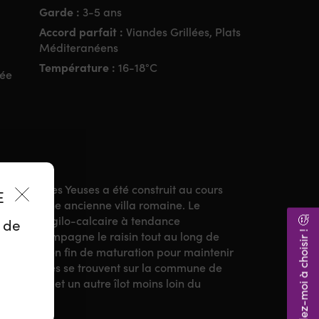
Garde :
3-5 ans
Accord parfait :
Viandes Grillées, Plats
Méditeranéens
Température :
16-18°C
née
e Domaine les Yeuses a été construit au cours
ES
cement d’une ancienne villa romaine. Le
ur un sol argilo-calcaire à tendance
Aidez-moi à choisir ! 🤔
z de
néen accompagne le raisin tout au long de
 fraîcheur en fin de maturation pour maintenir
lques parcelles se trouvent sur la commune de
 de Thau, et un autre îlot moins loin du