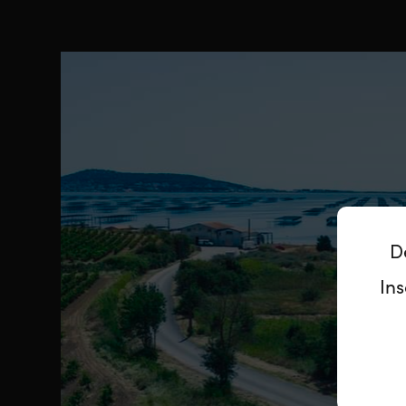
D
Ins