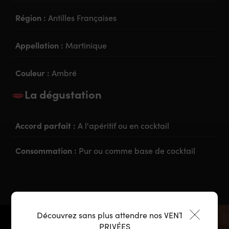
Région :
Antilles Françaises
Appellation :
Martinique
Couleur :
Ambré
La dégustation
Accord parfait :
A l'apéritif ou en cocktail
Consommation :
Pur ou comme base de cocktail
Découvrez sans plus attendre nos VENTES
PRIVÉES