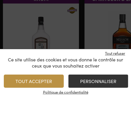
Tout refuser
Ce site utilise des cookies et vous donne le contrôle sur
ceux que vous souhaitez activer
Neisson
Neisson – 2018
Blanc
Proof N°
TOUT ACCEPTER
PERSONNALISER
Chai Mainma
Maison
Rhum des Antilles
Politique de confidentialité
Rhum des Ant
Françaises, Martinique
Françaises, Ma
2018
39,50
€
/
70 cl
235,00
€