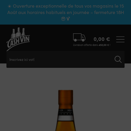
Panneau de gestion des cookies
☀️ Ouverture exceptionnelle de tous vos magasins le 15
Août aux horaires habituels en journée – fermeture 18H
😎🍹
0,00
€
Livraison offerte dans
450,00
€
!
Inscrivez ici votre