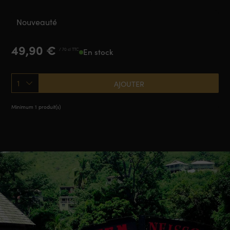
Nouveauté
49,90
€
/ 70 cl TTC
En stock
1
AJOUTER
Minimum 1 produit(s)