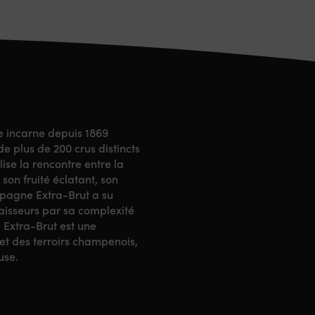
 incarne depuis 1869
e plus de 200 crus distincts
e la rencontre entre la
son fruité éclatant, son
mpagne Extra-Brut a su
aisseurs par sa complexité
 Extra-Brut est une
 et des terroirs champenois,
use.