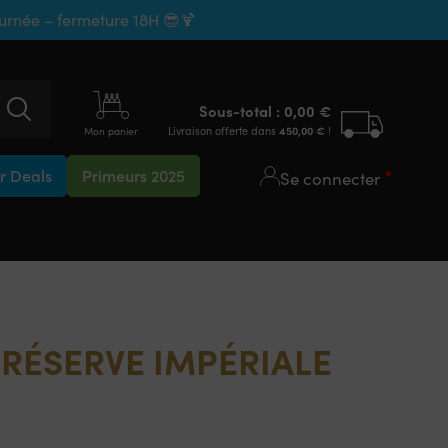
ournée – fermeture 18H 😎🍹
Sous-total :
0,00
€
Livraison offerte dans
450,00
€
!
Mon panier
 Deals
Primeurs 2025
Se connecter
RÉSERVE IMPÉRIALE