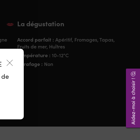
La dégustation
Accord parfait :
gne
Apéritif, Fromages, Tapas,
Fruits de mer, Huîtres
Température :
10-12°C
ES
Carafage :
Non
Aidez-moi à choisir ! 🤔
z de