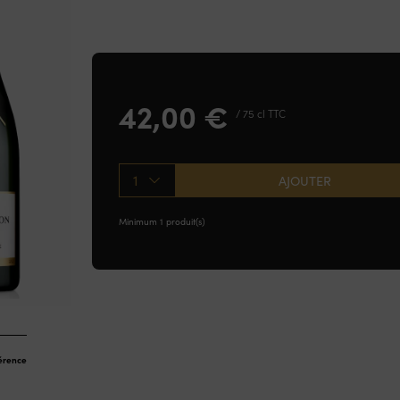
42,00
€
/ 75 cl TTC
1
AJOUTER
Minimum 1 produit(s)
férence