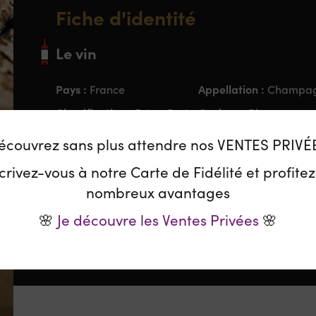
Fiche d'identité
Le vin
Pays :
Appellation :
France
Champa
Classification :
Couleur :
Extra-Brut
Blanc
Cépage :
Chardonnay,
écouvrez sans plus attendre nos VENTES PRIVÉ
Pinot Noir, Pinot Meunier
crivez-vous à notre Carte de Fidélité et profite
nombreux avantages
Le Domaine
🌸
Je découvre les Ventes Privées
🌸