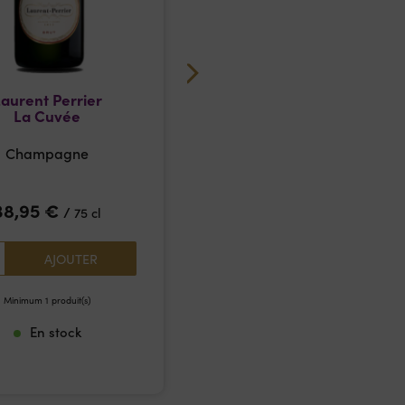
aurent Perrier
Ruinart – Rosé
La Cuvée
Brut
Champagne
Champagne
38,95
€
89,00
€
/
/
75 cl
75 cl
1
AJOUTER
AJOUTER
Minimum 1 produit(s)
Minimum 1 produit(s)
En stock
En stock