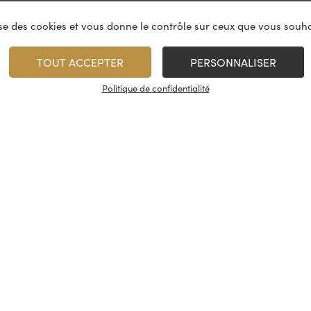
lise des cookies et vous donne le contrôle sur ceux que vous souha
TOUT ACCEPTER
PERSONNALISER
Politique de confidentialité
vices
À propos
On rest
es & restauration
Le concept
Les cave
artenaire
La fidélité
Nous con
, événements
Les évènements
Nos résea
tireuse à bière
Candidatures
© Cash Vin 2026, tous droits rése
s
Conditions générales de vente