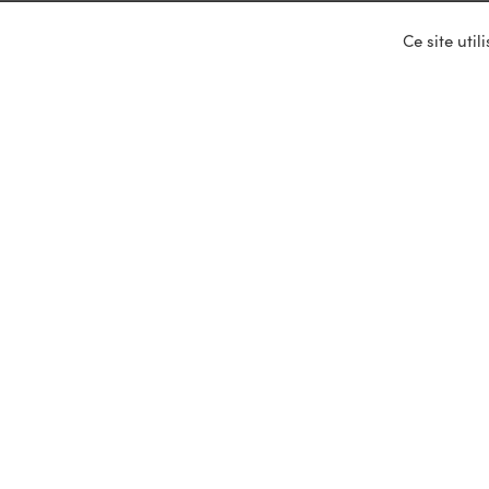
Ce site uti
Nos ser
Entrepris
Devenir p
Mariages
Location 
Primeurs
Mentions légales et données personnelle