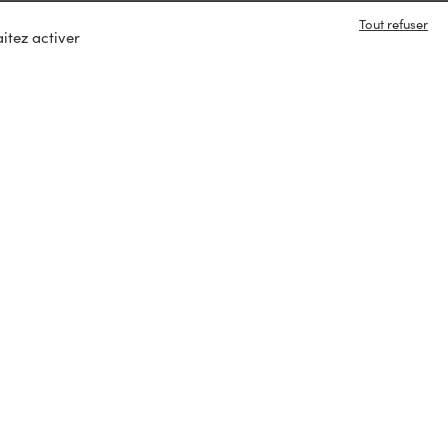
Tout refuser
itez activer
e en contact ?
s
tacter
ux :
rvés
Paiement sécurisé