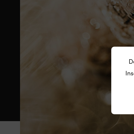
D
Ins