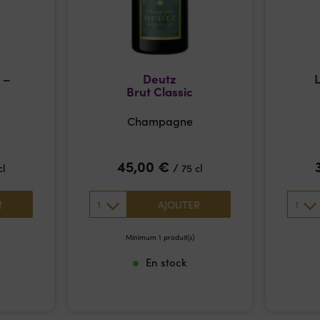
 –
Deutz
L
Brut Classic
Champagne
45,00
€
/
cl
75 cl
1
1
R
AJOUTER
Minimum 1 produit(s)
En stock