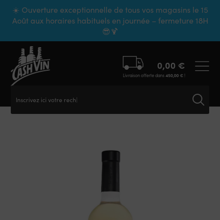
Panneau de gestion des cookies
☀️ Ouverture exceptionnelle de tous vos magasins le 15
Août aux horaires habituels en journée – fermeture 18H
😎🍹
0,00
€
Livraison offerte dans
450,00
€
!
Inscrivez ici votre recher