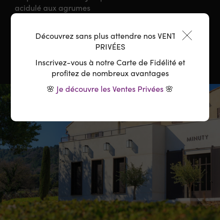
acidulé aux agrumes
Température :
7-10°C
Découvrez sans plus attendre nos VENTES
PRIVÉES
Inscrivez-vous à notre Carte de Fidélité et
profitez de nombreux avantages
🌸
Je découvre les Ventes Privées
🌸