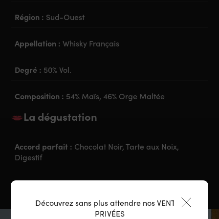
Région :
Sud-Ouest
Appellation :
Whisky Français
Degré :
50% Vol.
Composition :
54% Maïs, 46% Orge Maltée
La dégustation
Accord parfait :
Chocolat Noir, Tarte aux Noix,
Digestif
Découvrez sans plus attendre nos VENTES
PRIVÉES