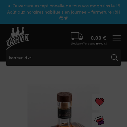
Panneau de gestion des cookies
☀️ Ouverture exceptionnelle de tous vos magasins le 15
Août aux horaires habituels en journée – fermeture 18H
😎🍹
0,00
€
Livraison offerte dans
450,00
€
!
Inscrivez ici votr