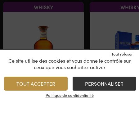
WHISKY
WHISK
Tout refuser
Ce site utilise des cookies et vous donne le contrôle sur
ceux que vous souhaitez activer
TOUT ACCEPTER
PERSONNALISER
Beauchamp – Pur Malt
Bellevoye 
Single Malt
Le Bleu - Finit
Politique de confidentialité
Fin
France
France
39,90
€
40,00
€
/
70 cl