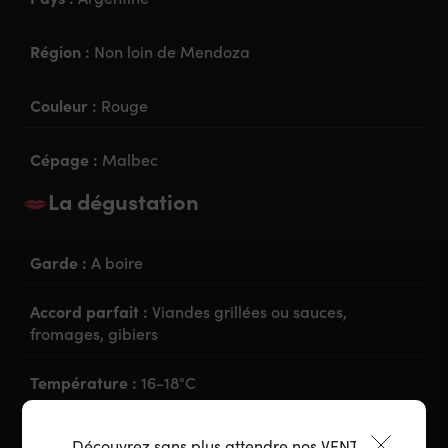
Région :
Non loin de Mendoza
Couleur :
Rouge
Cépage :
Malbec
La dégustation
Garde :
A boire
Accord parfait :
Viandes grillées ou sauces,
fromages, gibiers
Température :
16-18°C
Découvrez sans plus attendre nos VENTES