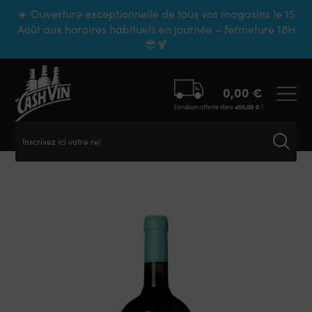
Panneau de gestion des cookies
☀️ Ouverture exceptionnelle de tous vos magasins le 15
Août aux horaires habituels en journée – fermeture 18H
😎🍹
0,00
€
Livraison offerte dans
450,00
€
!
Inscrivez ici votre rech