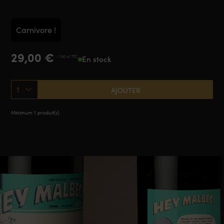
2022
Carnivore !
29,00
€
/ 150 cl TTC
En stock
1
AJOUTER
Minimum 1 produit(s)