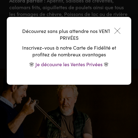
Accord parfait :
Apéritif, Salades de crevettes,
calamars frits, aiguillettes de poulets ainsi que tous
les fromages de chèvre, Poissons de lac ou de rivière
(truite aux amandes, filet de sole…) et coquillages.
Découvrez sans plus attendre nos VENTES
Température :
8-10°C
PRIVÉES
Inscrivez-vous à notre Carte de Fidélité et
profitez de nombreux avantages
🌸
Je découvre les Ventes Privées
🌸