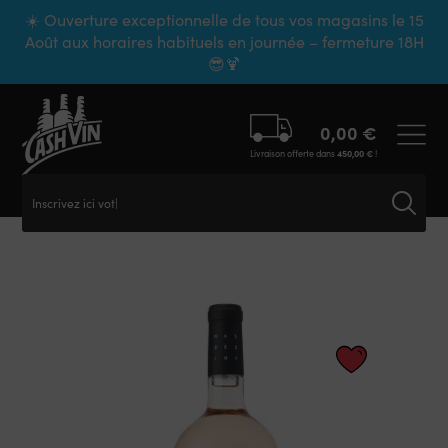
Panneau de gestion des cookies
☀️ Ouverture exceptionnelle de tous vos magasins le 15
Août aux horaires habituels en journée – fermeture 18H
😎🍹
0,00
€
Livraison offerte dans
450,00
€
!
Inscrivez ici votre