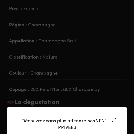
Pays :
France
Région :
Champagne
Appellation :
Champagne Brut
Classification :
Nature
Couleur :
Champagne
Cépage :
20% Pinot Noir, 80% Chardonnay
La dégustation
Garde :
A Boire
Découvrez sans plus attendre nos VENTES
PRIVÉES