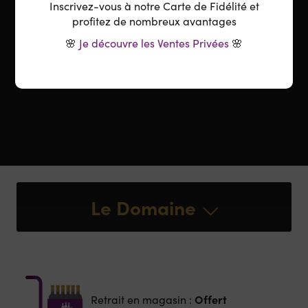
Accord parfait :
Bar aux agrumes, Rouget aux
Inscrivez-vous à notre Carte de Fidélité et
aromates, Asperges, Comté, Tomme de Savoie, Mets
profitez de nombreux avantages
asiatiques
🌸
Je découvre les Ventes Privées
🌸
Température :
8-10°C
Le Domaine
Offert
Retrait en magasin :