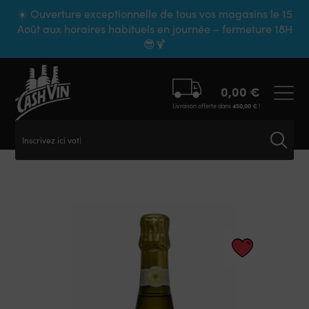
Panneau de gestion des cookies
☀️ Ouverture exceptionnelle de tous vos magasins le 15
Août aux horaires habituels en journée – fermeture 18H
😎🍹
0,00
€
Livraison offerte dans
450,00
€
!
Inscrivez ici votr