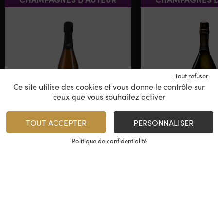
Tout refuser
Ce site utilise des cookies et vous donne le contrôle sur
ceux que vous souhaitez activer
Domaine Huré Frères –
Pertois Moris
TOUT ACCEPTER
PERSONNALISER
L’Instantanée
Terroir
Blanc de Noirs
Politique de confidentialité
Champagne
Champag
2018
39,95
€
Rupture de stock