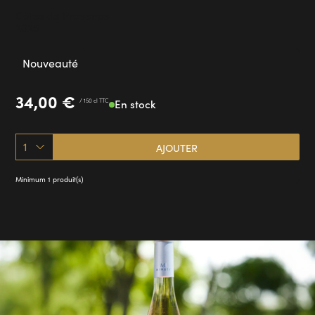
Côtes de Provence
2025
Nouveauté
34,00
€
/ 150 cl TTC
En stock
1
AJOUTER
Minimum 1 produit(s)