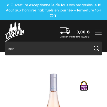
Panneau de gestion des cookies
☀️ Ouverture exceptionnelle de tous vos magasins le 15
Août aux horaires habituels en journée – fermeture 18H
😎🍹
0,00
€
Livraison offerte dans
450,00
€
!
Inscrivez