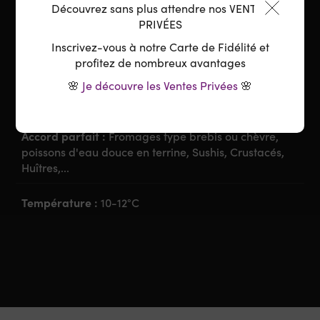
Découvrez sans plus attendre nos VENTES
PRIVÉES
Cépage :
Chardonnay
Inscrivez-vous à notre Carte de Fidélité et
La dégustation
profitez de nombreux avantages
🌸
Je découvre les Ventes Privées
🌸
Garde :
A boire
Accord parfait :
Fromages type brebis ou chèvre,
poissons d'eau douce en terrine, Sushis, Crustacés,
Huîtres,...
Température :
10-12°C