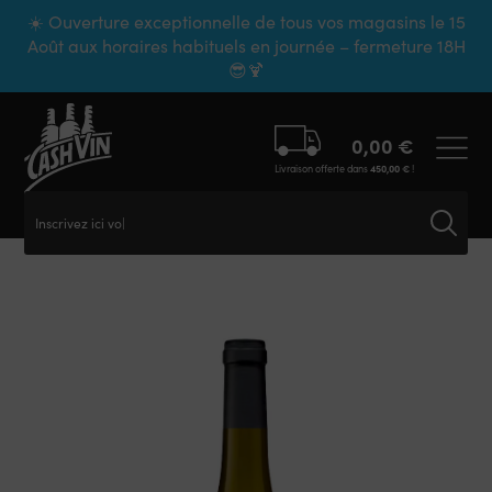
Panneau de gestion des cookies
☀️ Ouverture exceptionnelle de tous vos magasins le 15
Août aux horaires habituels en journée – fermeture 18H
😎🍹
0,00
€
Livraison offerte dans
450,00
€
!
Inscrivez ici votr