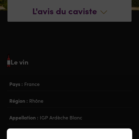
L'avis du caviste
Le vin
Pays :
France
Région :
Rhône
Appellation :
IGP Ardèche Blanc
Couleur :
Blanc