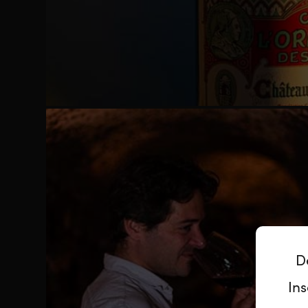
D
Ins