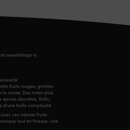
r cet assemblage à
nécessite
ts fruits rouges, griottes
e la cerise. Des notes plus
épices discrètes. Enfin,
z d’une belle complexité.
 avec ces mêmes fruits
annique tout en finesse. Une