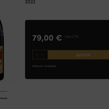
2022
79,00
€
/ 150 cl TTC
1
AJOUTER
Minimum 1 produit(s)
férence