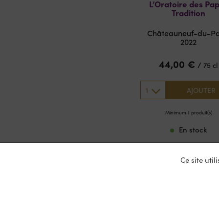
L’Oratoire des Pa
Tradition
Châteauneuf-du-P
2022
44,00
€
/
75 cl
1
AJOUTER
Minimum 1 produit(s)
En stock
Ce site uti