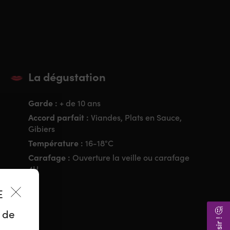
La dégustation
Garde :
+ de 10 ans
Accord parfait :
Viandes, Plats en Sauce,
Gibiers
Température :
16-18°C
Carafage :
Ouverture la veille ou carafage
4H
ES
z de