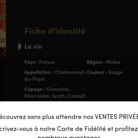
Fiche d'identité
Le vin
Pays :
Région :
France
Rhône
Appellation :
Couleur :
Chateauneuf-
Rouge
du-Pape
Cépage :
Grenache,
Mourvèdre, Syrah, Cinsault
écouvrez sans plus attendre nos VENTES PRIVÉ
Le Domaine
crivez-vous à notre Carte de Fidélité et profite
nombreux avantages