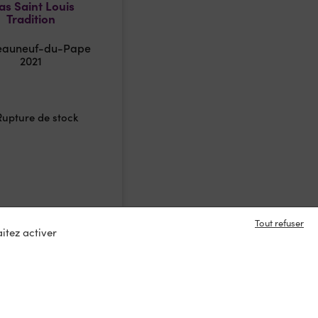
s Saint Louis
Tradition
eauneuf-du-Pape
2021
Rupture de stock
Tout refuser
itez activer