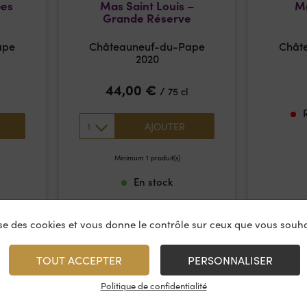
pes
Mas Saint Louis –
Ma
Grande Réserve
ape
Châteauneuf-du-Pape
Chât
2020
44,00
€
/
75 cl
1
AJOUTER
Minimum 1 produit(s)
En stock
lise des cookies et vous donne le contrôle sur ceux que vous souha
TOUT ACCEPTER
PERSONNALISER
Politique de confidentialité