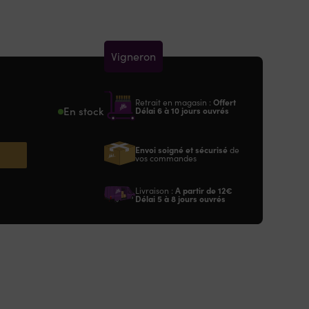
Vigneron
Retrait en magasin :
Offert
En stock
Délai 6 à 10 jours ouvrés
Envoi soigné et sécurisé
de
vos commandes
Livraison :
A partir de
12€
Délai 5 à 8 jours ouvrés