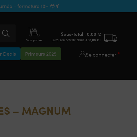
ournée – fermeture 18H 😎🍹
Sous-total :
0,00
€
Livraison offerte dans
450,00
€
!
Mon panier
 Deals
Primeurs 2025
Se connecter
PES – MAGNUM