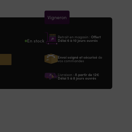
Vigneron
Retrait en magasin :
Offert
En stock
Délai 6 à 10 jours ouvrés
Envoi soigné et sécurisé
de
vos commandes
Livraison :
A partir de
12€
Délai 5 à 8 jours ouvrés