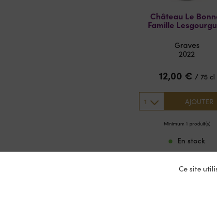
Château Le Bonn
Famille Lesgourg
Graves
2022
12,00
€
/
75 cl
1
AJOUTER
Minimum 1 produit(s)
En stock
Ce site uti