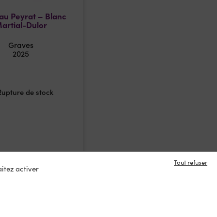
au Peyrat – Blanc
artial-Dulor
Graves
2025
Rupture de stock
Tout refuser
itez activer