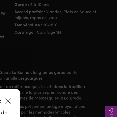
Garde :
5 à 10 ans
Accord parfait :
Viandes, Plats en Sauce et
 Vin
mijotés, repas estivaux
Température :
16-18°C
Carafage :
Carafage 1H
née
âteau Le Bonnat, longtemps gérée par le
la Famille Lesgourgues.
ir de référence qui s’inscrit dans la tradition
 dans la partie la plus septentrionale des
 loin des terres de Montesquieu à La Brède.
ES
ire, les vignes présentent un âge moyen d’une
z de
ellement et par les méthodes viticoles