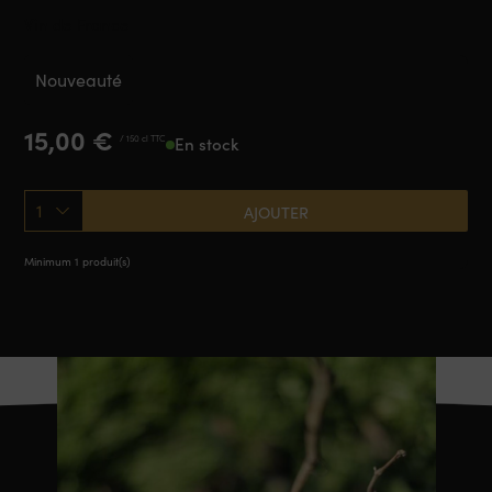
Vin de France
Nouveauté
15,00
€
/ 150 cl TTC
En stock
1
AJOUTER
Minimum 1 produit(s)