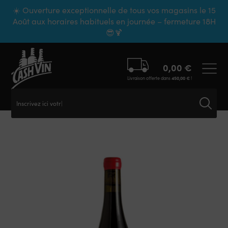
Panneau de gestion des cookies
☀️ Ouverture exceptionnelle de tous vos magasins le 15
Août aux horaires habituels en journée – fermeture 18H
😎🍹
0,00
€
Livraison offerte dans
450,00
€
!
Inscrivez ici votre