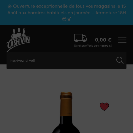
Panneau de gestion des cookies
☀️ Ouverture exceptionnelle de tous vos magasins le 15
Août aux horaires habituels en journée – fermeture 18H
😎🍹
0,00
€
Livraison offerte dans
450,00
€
!
Inscrivez ici votr