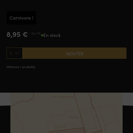
2022
Carnivore !
8,95
€
/ 75 cl TTC
En stock
1
AJOUTER
Minimum 1 produit(s)