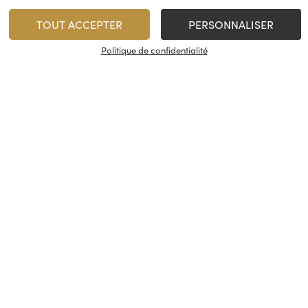
TOUT ACCEPTER
PERSONNALISER
Politique de confidentialité
Château Méjean
Château Peyrat
Martial-Dulor
Martial-D
Graves
Graves
2022
2025
14,90
€
/
75 cl
Rupture de stock
1
AJOUTER
Minimum 1 produit(s)
En stock