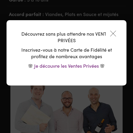
Accord parfait :
Viandes, Plats en Sauce et mijotés
Température :
16-18°C
Découvrez sans plus attendre nos VENTES
PRIVÉES
Carafage :
Carafage 1H
Inscrivez-vous à notre Carte de Fidélité et
profitez de nombreux avantages
🌸
Je découvre les Ventes Privées
🌸