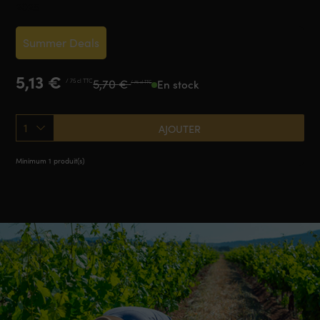
2025
Summer Deals
Le
Le
5,13
€
5,70
€
/ 75 cl TTC
En stock
/ 75 cl TTC
prix
prix
initial
actuel
était :
est :
1
AJOUTER
5,70 €.
5,13 €.
Minimum 1 produit(s)