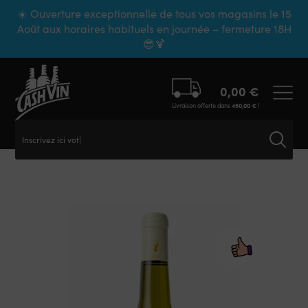
Panneau de gestion des cookies
☀️ Ouverture exceptionnelle de tous vos magasins le 15
Août aux horaires habituels en journée – fermeture 18H
😎🍹
0,00
€
Livraison offerte dans
450,00
€
!
Inscrivez ici votre