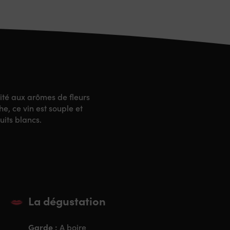
ruité aux arômes de fleurs
e, ce vin est souple et
uits blancs.
La dégustation
Garde :
A boire