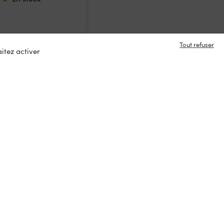
Tout refuser
itez activer
e en contact ?
s
tacter
ux :