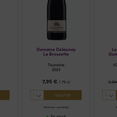
Domaine Delaunay
Le
La Brossette
Dom
Touraine
IG
2023
7,95
€
/
75 cl
5,50
1
1
AJOUTER
Minimum 1 produit(s)
M
En stock