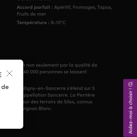
Accord parfait :
Apéritif, Fromages, Tapas,
Fruits de mer
Température :
8-10°C
a réputation non seulement par la qualité de
emporel où 40 000 personnes se laissent
ES
Aidez-moi à choisir ! 🤔
z de
 situé à Verdigny-en-Sancerre s’étend sur 5
stigieuse appellation Sancerre. La Perrière
l tenant sur des terroirs de Silex, connus
grands Sauvignon Blanc.