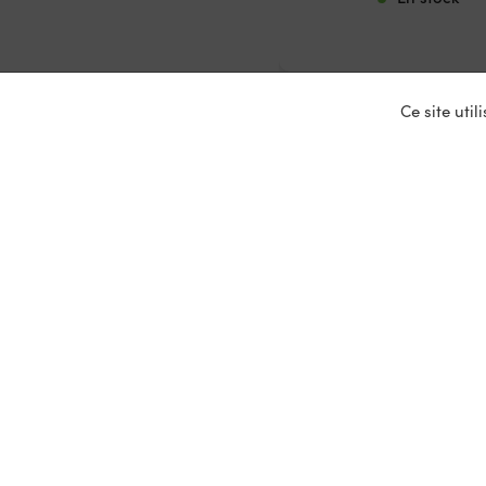
Ce site uti
Nos ser
Entrepris
Devenir p
Mariages
Location 
Primeurs