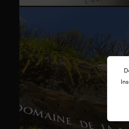
D
Ins