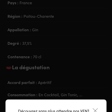
Pays :
France
Région :
Poitou-Charente
Appellation :
Gin
Degré :
37,5%
Contenance :
70 cl
La dégustation
Accord parfait :
Apéritif
Consommation :
En Cocktail, Gin Tonic, ...
Découvrez sans plus attendre nos VENTES