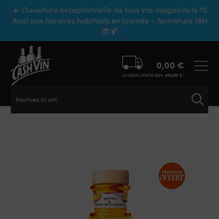
Panneau de gestion des cookies
☀️ Ouverture exceptionnelle de tous vos magasins le 15
Août aux horaires habituels en journée – fermeture 18H
😎🍹
0,00
€
Livraison offerte dans
450,00
€
!
Inscrivez ici votre