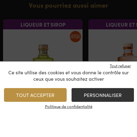
Vous pourriez aussi aimer
LIQUEUR ET SIROP
LIQUEUR ET 
Tout refuser
Ce site utilise des cookies et vous donne le contrôle sur
ceux que vous souhaitez activer
TOUT ACCEPTER
PERSONNALISER
June by G’Vine – Poire
June by G’Vine
Royale & Cardamome
de Vigne & Frui
Politique de confidentialité
Liqueur de Gin
Liqueur de
France
France