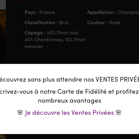
Pays :
Appellation :
France
Champa
Classification :
Couleur :
Brut
Rosé
Cépage :
50% Pinot noir,
40% Chardonnay, 10% Pinot
meunier
Le Domaine
écouvrez sans plus attendre nos VENTES PRIVÉ
Cette maison familiale fondée en 1808 est connu
crivez-vous à notre Carte de Fidélité et profite
dominant, droits, sérieux et ciselés, d’une grande d
nombreux avantages
raisins, la cheffe de cave de la maison, Alice Tétien
approvisionnements chez d’excellents vignerons d
🌸
Je découvre les Ventes Privées
🌸
Reims. Résultat : une réussite tout au long de…