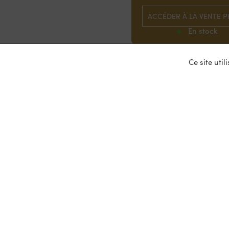
ACCÉDER À LA VENTE P
En stock
Ce site uti
Nos ser
Entrepris
Devenir p
Mariages
Location 