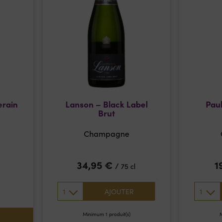
erain
Lanson – Black Label
Paul
Brut
Champagne
34,95
€
1
/
75 cl
1
1
AJOUTER
Minimum 1 produit(s)
M