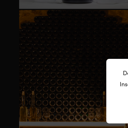
D
Ins