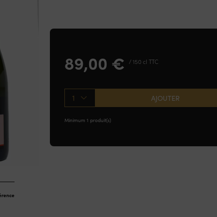
89,00
€
/ 150 cl TTC
1
AJOUTER
Minimum 1 produit(s)
férence