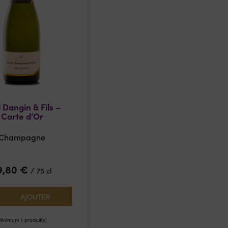
 Dangin & Fils –
Carte d’Or
Champagne
9,80
€
/
75 cl
AJOUTER
inimum 1 produit(s)