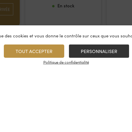
En stock
RIVÉE
lise des cookies et vous donne le contrôle sur ceux que vous souha
TOUT ACCEPTER
PERSONNALISER
Politique de confidentialité
vices
À propos
On rest
es & restauration
Le concept
Les cave
artenaire
La fidélité
Nous con
, événements
Les évènements
Nos résea
tireuse à bière
Candidatures