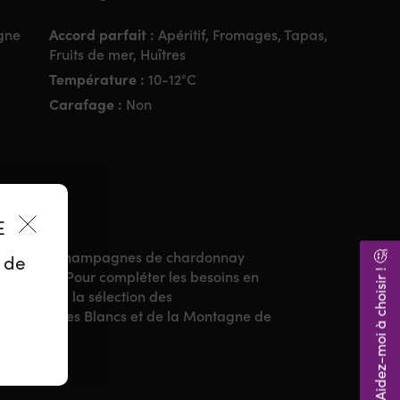
Accord parfait :
gne
Apéritif, Fromages, Tapas,
Fruits de mer, Huîtres
Température :
10-12°C
Carafage :
Non
ES
e pour ses Champagnes de chardonnay
Aidez-moi à choisir ! 🤔
z de
istinction. Pour compléter les besoins en
ne, veille à la sélection des
e la Côte des Blancs et de la Montagne de