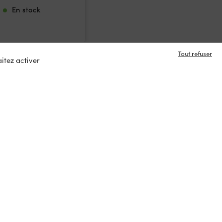
En stock
Tout refuser
itez activer
e en contact ?
s
tacter
ux :