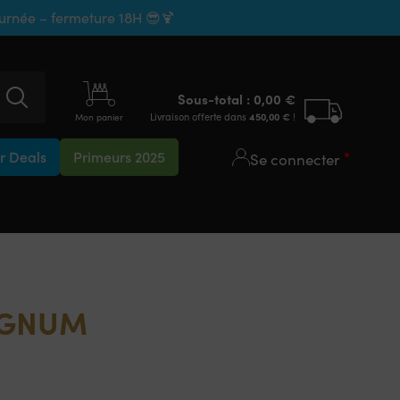
ournée – fermeture 18H 😎🍹
Sous-total :
0,00
€
Livraison offerte dans
450,00
€
!
Mon panier
 Deals
Primeurs 2025
Se connecter
AGNUM