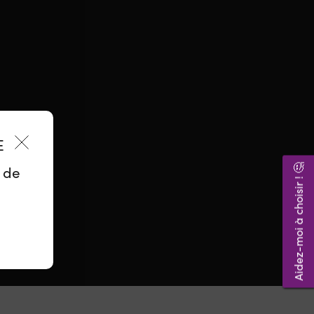
Français
ES
Aidez-moi à choisir ! 🤔
z de