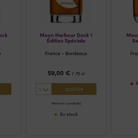
ock
Moon Harbour Dock 1
Moon
Édition Spéciale
Sa
e
France - Bordeaux
Fra
59,00
€
/
70 cl
1
AJOUTER
Minimum 1 produit(s)
En stock