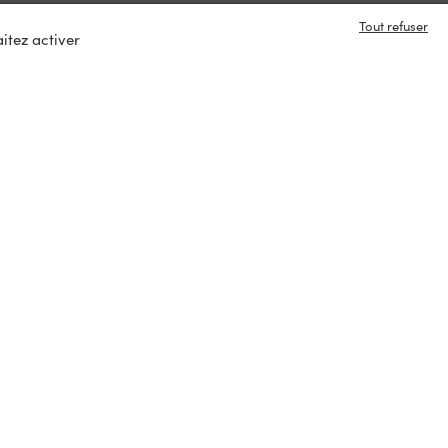
Tout refuser
itez activer
e en contact ?
s
tacter
ux :
rvés
Paiement sécurisé