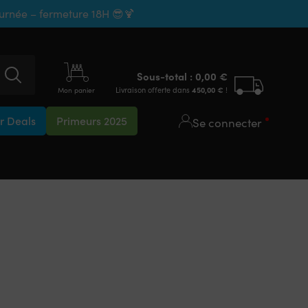
ournée – fermeture 18H 😎🍹
Sous-total :
0,00
€
Livraison offerte dans
450,00
€
!
Mon panier
 Deals
Primeurs 2025
Se connecter