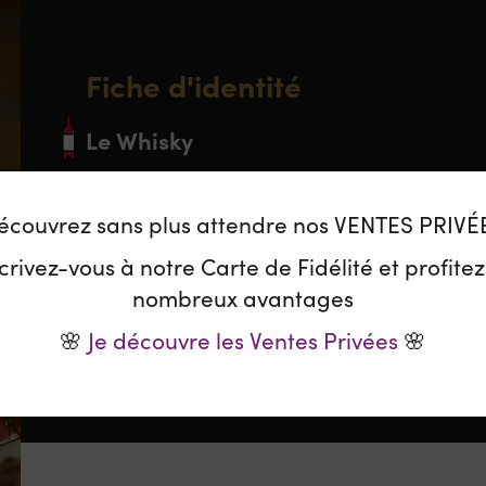
Fiche d'identité
Le Whisky
Pays :
Appellation :
France
Whisky 
écouvrez sans plus attendre nos VENTES PRIVÉ
Classification :
Blend
crivez-vous à notre Carte de Fidélité et profite
nombreux avantages
🌸
Je découvre les Ventes Privées
🌸