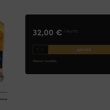
32,00
€
/ 70 cl TTC
1
AJOUTER
Minimum 1 produit(s)
férence