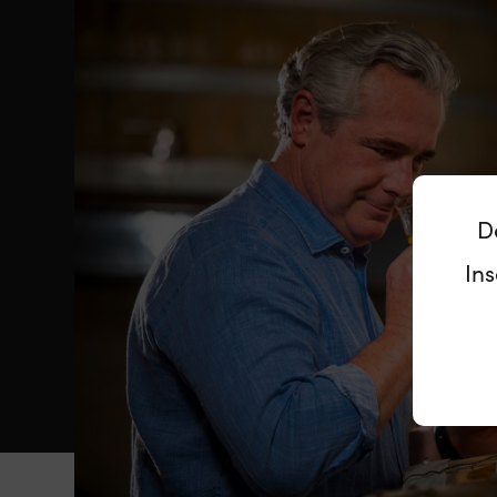
D
Ins