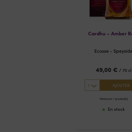
Cardhu – Amber R
Ecosse - Speysid
49,00
€
/
70 cl
1
AJOUTER
Minimum 1 produit(s)
En stock