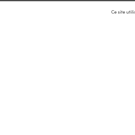
Ce site uti
Nos ser
Entrepris
Devenir p
Mariages
Location 
Primeurs
Mentions légales et données personnelle