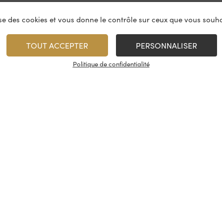
lise des cookies et vous donne le contrôle sur ceux que vous souha
TOUT ACCEPTER
PERSONNALISER
Politique de confidentialité
vices
À propos
On rest
es & restauration
Le concept
Les cave
artenaire
La fidélité
Nous con
, événements
Les évènements
Nos résea
tireuse à bière
Candidatures
© Cash Vin 2026, tous droits rése
s
Conditions générales de vente