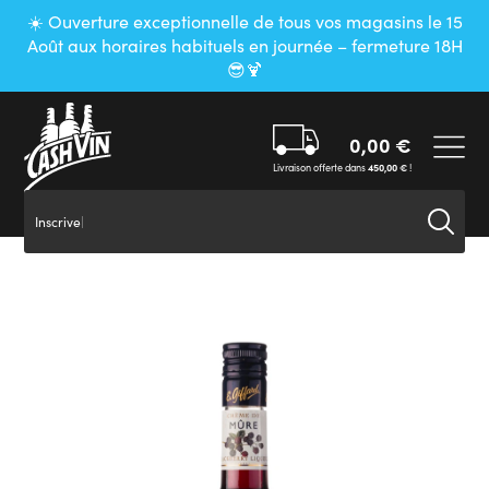
Panneau de gestion des cookies
☀️ Ouverture exceptionnelle de tous vos magasins le 15
Août aux horaires habituels en journée – fermeture 18H
😎🍹
0,00
€
Livraison offerte dans
450,00
€
!
Inscrivez