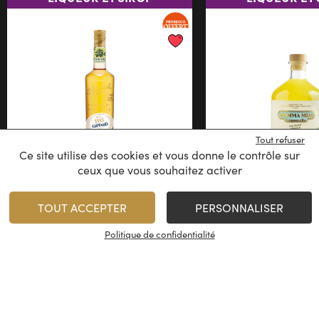
Tout refuser
Ce site utilise des cookies et vous donne le contrôle sur
ceux que vous souhaitez activer
Giffard Fleur de Sureau
Mamma Mi
0%
Limoncel
Sans Alcool
TOUT ACCEPTER
PERSONNALISER
France
Italie
Politique de confidentialité
14,50
€
29,95
€
/
70 cl