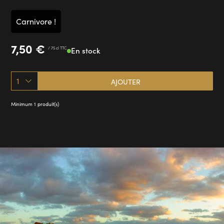
Carnivore !
7,50
€
/ 75 cl TTC
En stock
1
AJOUTER
Minimum 1 produit(s)