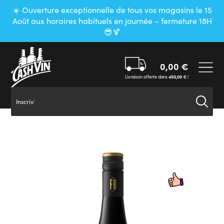
Panneau de gestion des cookies
☀️ Ouverture exceptionnelle de tous vos magasins le 15
Août aux horaires habituels en journée – fermeture 18H
😎🍹
0,00
€
Livraison offerte dans
450,00
€
!
Inscrivez