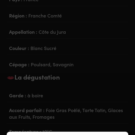
Région :
Franche Comté
Appellation :
Côte du Jura
Couleur :
Blanc Sucré
Cépage :
Poulsard, Savagnin
La dégustation
Garde :
à boire
Accord parfait :
Foie Gras Poêlé, Tarte Tatin, Glaces
aux Fruits, Fromages
Température :
10°C