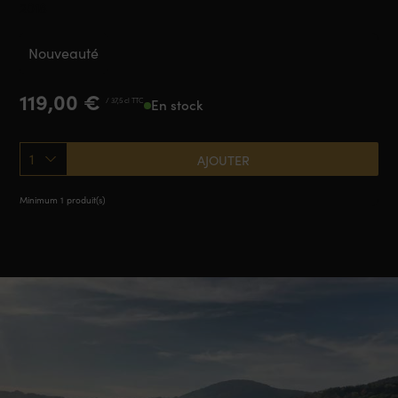
2018
Nouveauté
119,00
€
/ 37,5 cl TTC
En stock
1
AJOUTER
Minimum 1 produit(s)