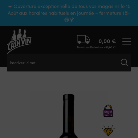
Panneau de gestion des cookies
☀️ Ouverture exceptionnelle de tous vos magasins le 15
Août aux horaires habituels en journée – fermeture 18H
😎🍹
0,00
€
Livraison offerte dans
450,00
€
!
Inscrivez ici votre