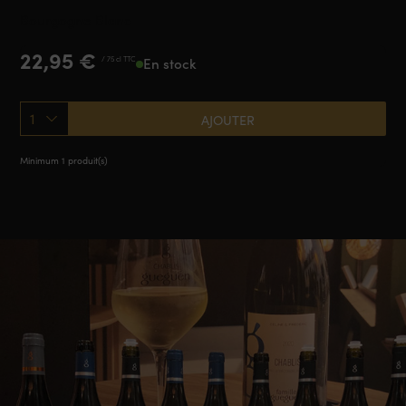
Bourgogne Blanc
22,95
€
/ 75 cl TTC
En stock
1
AJOUTER
Minimum 1 produit(s)