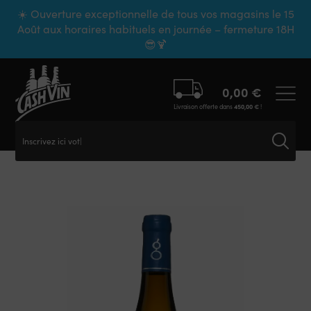
Panneau de gestion des cookies
☀️ Ouverture exceptionnelle de tous vos magasins le 15
Août aux horaires habituels en journée – fermeture 18H
😎🍹
0,00
€
Livraison offerte dans
450,00
€
!
Inscrivez ici votre