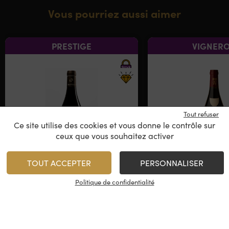
Vous pourriez aussi aimer
PRESTIGE
VIGNER
Tout refuser
Ce site utilise des cookies et vous donne le contrôle sur
ceux que vous souhaitez activer
TOUT ACCEPTER
PERSONNALISER
Domaine René Bouvier
Domaine René 
Politique de confidentialité
Les Champs d
Charmes-Chambertin
Bourgog
Grand Cru
2021
2021