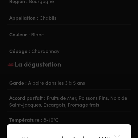
Région :
Bourgogne
Appellation :
Chablis
Couleur :
Blanc
Cépage :
Chardonnay
La dégustation
Garde :
A boire dans les 3 à 5 ans
Accord parfait :
Fruits de Mer, Poissons Fins, Noix de
Saint-Jacques, Escargots, Fromage frais
Température :
8-10°C