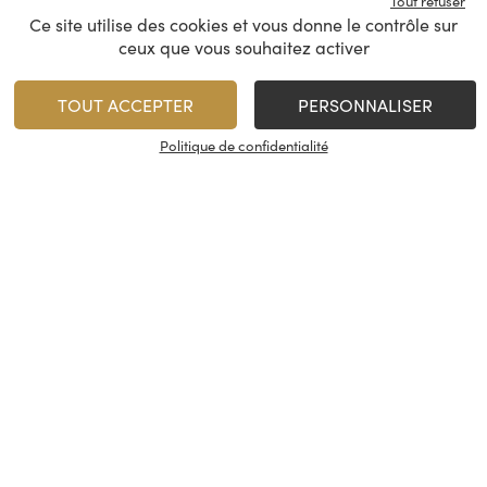
Tout refuser
Ce site utilise des cookies et vous donne le contrôle sur
Château de Chemilly –
Domaine de la 
ceux que vous souhaitez activer
Tradition
Les Grands C
TOUT ACCEPTER
PERSONNALISER
Chablis
Pouilly Fui
2023
Politique de confidentialité
13,50
€
/
75 cl
Rupture de stock
1
AJOUTER
Minimum 1 produit(s)
En stock