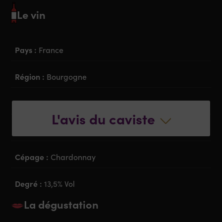
Le vin
Pays :
France
Région :
Bourgogne
Appellation :
Chorey les Beaune
L'avis du caviste
Couleur :
Blanc
Cépage :
Chardonnay
Degré :
13,5% Vol
La dégustation