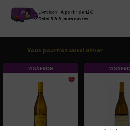
A partir de
12€
Livraison :
Délai 5 à 8 jours ouvrés
Vous pourriez aussi aimer
VIGNERON
VIGNER