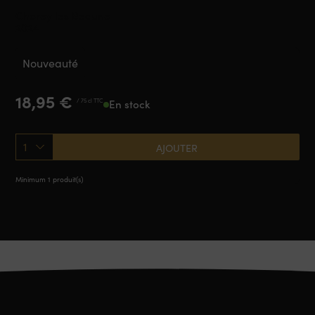
Chorey les Beaune
2024
Nouveauté
18,95
€
/ 75 cl TTC
En stock
1
AJOUTER
Minimum 1 produit(s)