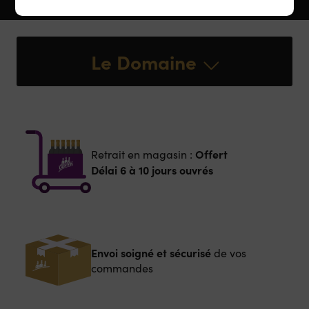
Le Domaine
Offert
Retrait en magasin :
Délai 6 à 10 jours ouvrés
Envoi soigné et sécurisé
de vos
commandes