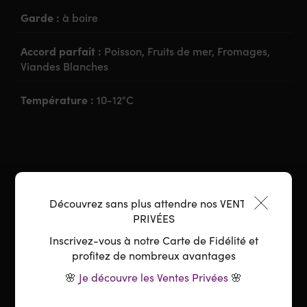
Garde :
à boire
Accord parfait :
Poisson, Fruits de mer, Fromages,
Viandes Blanches
Température :
10-12°C
Découvrez sans plus attendre nos VENTES
PRIVÉES
Inscrivez-vous à notre Carte de Fidélité et
profitez de nombreux avantages
🌸
Je découvre les Ventes Privées
🌸