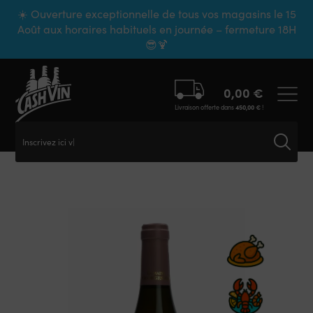
Panneau de gestion des cookies
☀️ Ouverture exceptionnelle de tous vos magasins le 15
Août aux horaires habituels en journée – fermeture 18H
😎🍹
0,00
€
Livraison offerte dans
450,00
€
!
Inscrivez ici vot