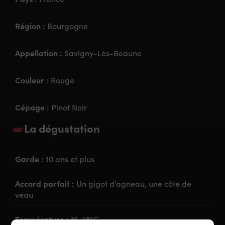
Région :
Bourgogne
Appellation :
Savigny-Lès-Beaune
Couleur :
Rouge
Cépage :
Pinot Noir
La dégustation
Garde :
10 ans et plus
Accord parfait :
Un gigot d’agneau, une côte de
veau
Température :
16-18°C