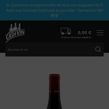
Panneau de gestion des cookies
☀️ Ouverture exceptionnelle de tous vos magasins le 15
Août aux horaires habituels en journée – fermeture 18H
😎🍹
0,00
€
Livraison offerte dans
450,00
€
!
Inscrivez ici votre