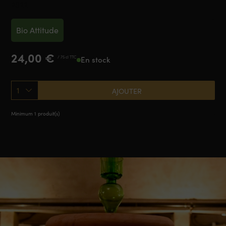
2022
Bio Attitude
24,00
€
/ 75 cl TTC
En stock
1
AJOUTER
Minimum 1 produit(s)