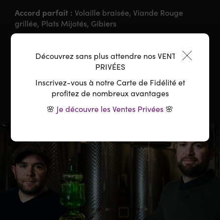
Accord parfait :
Volaille braisée, Viande Rouge
grillée, Plats Mijotés, Gibiers
Température :
14-18°C
Découvrez sans plus attendre nos VENTES
PRIVÉES
Carafage :
Conseillé
Inscrivez-vous à notre Carte de Fidélité et
profitez de nombreux avantages
🌸
Je découvre les Ventes Privées
🌸