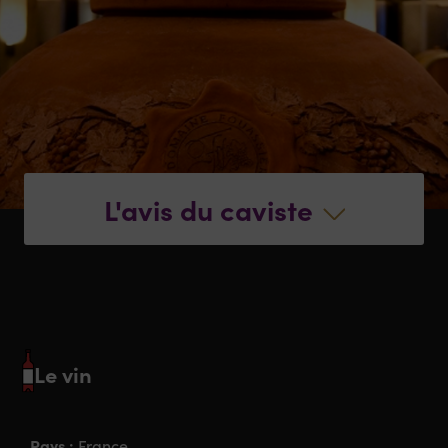
L'avis du caviste
Le vin
Pays :
France