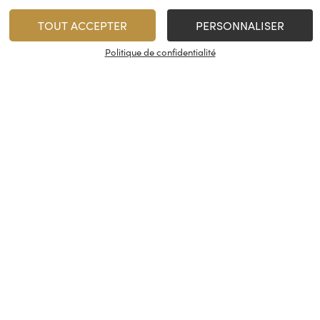
TOUT ACCEPTER
PERSONNALISER
Politique de confidentialité
Domaine Fouassier –
Domaine Gaël
Clos Paradis
1ère Confi
Sancerre Blanc
Quincy
2023
2022
23,00
€
/
75 cl
Rupture de stock
1
AJOUTER
Minimum 1 produit(s)
En stock