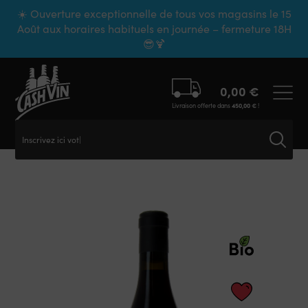
Panneau de gestion des cookies
☀️ Ouverture exceptionnelle de tous vos magasins le 15
Août aux horaires habituels en journée – fermeture 18H
😎🍹
0,00
€
Livraison offerte dans
450,00
€
!
Inscrivez ici votre