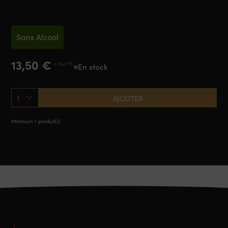
France
Sans Alcool
13,50
€
/ 75 cl TTC
En stock
1
AJOUTER
Minimum 1 produit(s)