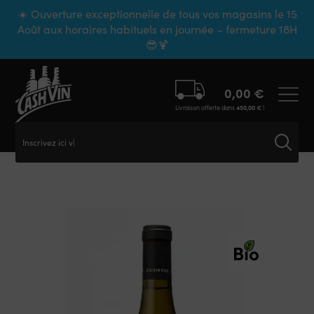
Panneau de gestion des cookies
☀️ Ouverture exceptionnelle de tous vos magasins le 15
Août aux horaires habituels en journée – fermeture 18H
😎🍹
0,00
€
Livraison offerte dans
450,00
€
!
Inscrivez ici vot