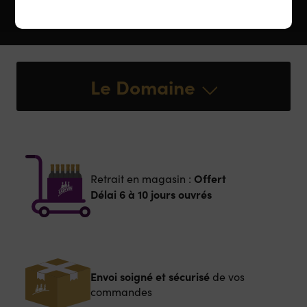
Le Domaine
Offert
Retrait en magasin :
Délai 6 à 10 jours ouvrés
Envoi soigné et sécurisé
de vos
commandes