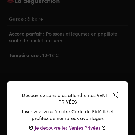
La dégustation
Garde :
à boire
Accord parfait :
Poissons et légumes en papillote,
sauté de poulet au curry...
Température :
10-12°C
Découvrez sans plus attendre nos VENTES
PRIVÉES
Inscrivez-vous à notre Carte de Fidélité et
profitez de nombreux avantages
🌸
Je découvre les Ventes Privées
🌸