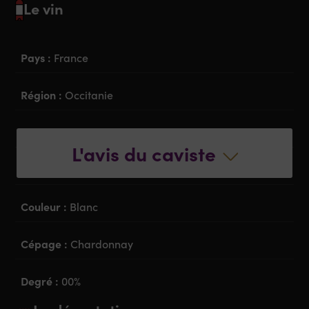
Le vin
Pays :
France
Région :
Occitanie
Appellation :
Vin de France
L'avis du caviste
Classification :
Sans alcool
Couleur :
Blanc
Cépage :
Chardonnay
Degré :
00%