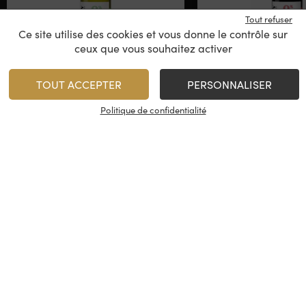
Tout refuser
Ce site utilise des cookies et vous donne le contrôle sur
ceux que vous souhaitez activer
Uby 0%
Uby 0% – R
Zéro Alcool
Zéro Alco
TOUT ACCEPTER
PERSONNALISER
Vin Désalcoolisé
Vin Désalco
Politique de confidentialité
6,95
€
6,95
€
/
/
75 cl
1
1
AJOUTER
AJO
Minimum 1 produit(s)
Minimum 1 produit(s)
En stock
En stock