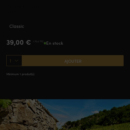
Crozes-Hermitage
2024
Classic
39,00
€
/ 75 cl TTC
En stock
1
AJOUTER
Minimum 1 produit(s)