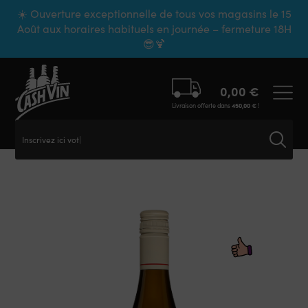
Panneau de gestion des cookies
☀️ Ouverture exceptionnelle de tous vos magasins le 15
Août aux horaires habituels en journée – fermeture 18H
😎🍹
0,00
€
Livraison offerte dans
450,00
€
!
Inscrivez ici votre