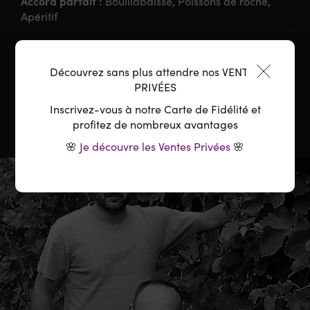
Accord parfait :
Bouillabaisse, Poissons de roche,
Apéritif
Température :
8-10°C
Découvrez sans plus attendre nos VENTES
Carafage :
Ouverture la veille ou carafage 2H
PRIVÉES
Inscrivez-vous à notre Carte de Fidélité et
profitez de nombreux avantages
🌸
Je découvre les Ventes Privées
🌸