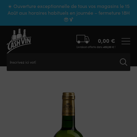
Panneau de gestion des cookies
☀️ Ouverture exceptionnelle de tous vos magasins le 15
Août aux horaires habituels en journée – fermeture 18H
😎🍹
0,00
€
Livraison offerte dans
450,00
€
!
Inscrivez ici votre