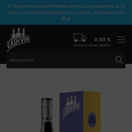
Panneau de gestion des cookies
☀️ Ouverture exceptionnelle de tous vos magasins le 15
Août aux horaires habituels en journée – fermeture 18H
😎🍹
0,00
€
Livraison offerte dans
450,00
€
!
Inscrivez ici votr