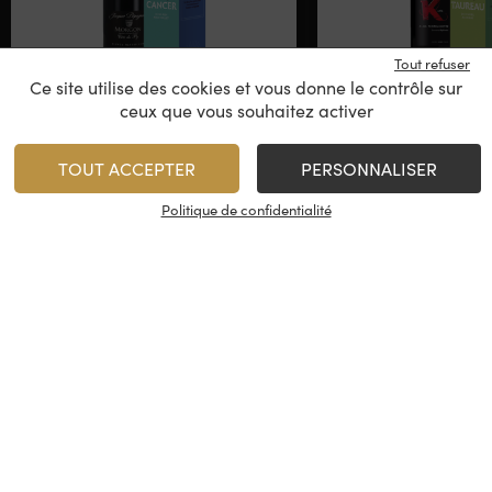
Tout refuser
Ce site utilise des cookies et vous donne le contrôle sur
Coffret Le Cancer
Coffret Le T
ceux que vous souhaitez activer
Jacques Dépagneux -
Clos Troteligot
Cuvée Mathilde
TOUT ACCEPTER
PERSONNALISER
Morgon
Cahors
Politique de confidentialité
15,00
€
/
Coffret
Rupture de stock
1
AJOUTER
Minimum 1 produit(s)
En stock