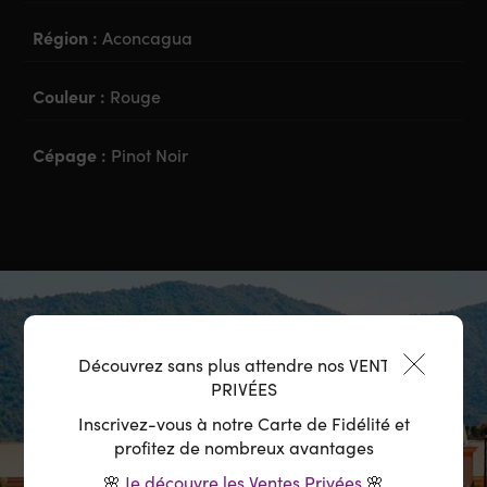
Région :
Aconcagua
Couleur :
Rouge
Cépage :
Pinot Noir
Découvrez sans plus attendre nos VENTES
PRIVÉES
Inscrivez-vous à notre Carte de Fidélité et
profitez de nombreux avantages
🌸
Je découvre les Ventes Privées
🌸