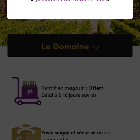
Le Domaine
Offert
Retrait en magasin :
Délai 6 à 10 jours ouvrés
Envoi soigné et sécurisé
de vos
commandes