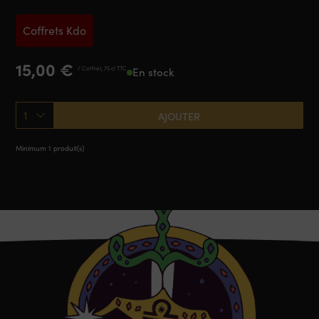
Coffrets Kdo
15,00
€
/ Coffret, 75 cl TTC
En stock
1
AJOUTER
Minimum 1 produit(s)