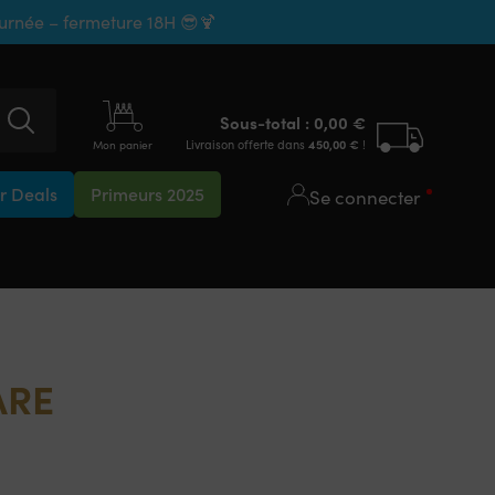
ournée – fermeture 18H 😎🍹
Sous-total :
0,00
€
Livraison offerte dans
450,00
€
!
Mon panier
 Deals
Primeurs 2025
Se connecter
ARE