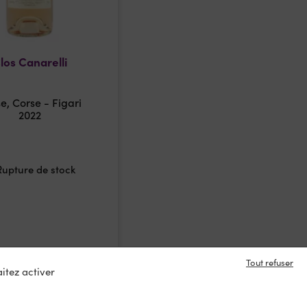
los Canarelli
e, Corse - Figari
2022
Rupture de stock
Tout refuser
itez activer