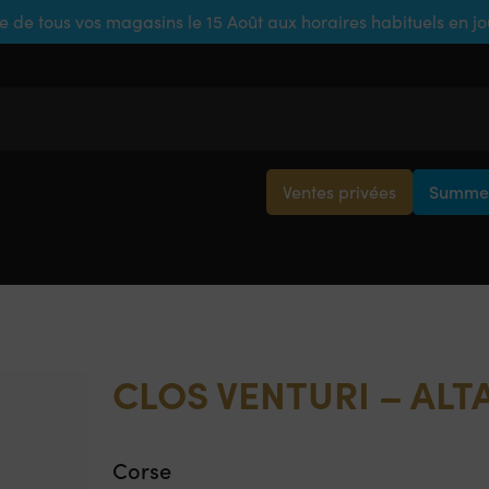
e de tous vos magasins le 15 Août aux horaires habituels en j
Ventes privées
Summer
CLOS VENTURI – ALT
Corse