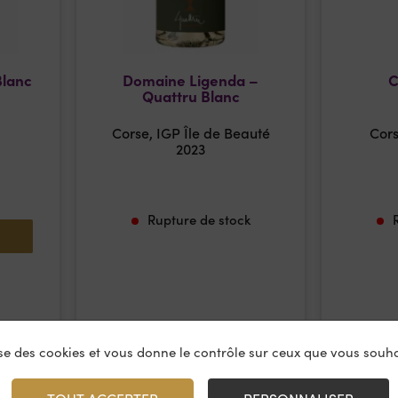
Blanc
Domaine Ligenda –
C
Quattru Blanc
Corse, IGP Île de Beauté
Cors
2023
Rupture de stock
lise des cookies et vous donne le contrôle sur ceux que vous souha