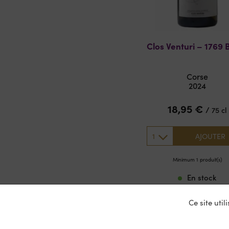
Clos Venturi – 1769 
Corse
2024
18,95
€
/
75 cl
1
AJOUTER
Minimum 1 produit(s)
En stock
Ce site uti