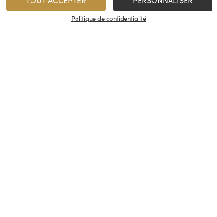
TOUT ACCEPTER
PERSONNALISER
Politique de confidentialité
vices
À propos
On rest
es & restauration
Le concept
Les cave
artenaire
La fidélité
Nous con
, événements
Les évènements
Nos résea
tireuse à bière
Candidatures
© Cash Vin 2026, tous droits rése
s
Conditions générales de vente