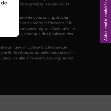
Aidez-moi à choisir ! 🤔
z de
s a décidé de regrouper les plus belles
, dirige le domaine avec une approche
biodynamie et en mettant l’accent sur la
erme biodynamique intégrant l’animal et le
es de vignes, ainsi que des poules et des
ntissant une viticulture biodynamique
à partir de cépages autochtones corses tels
e Bianco Gentile et le Genovese, exprimant