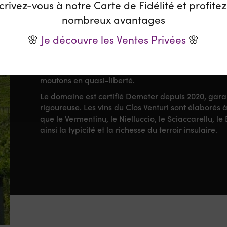
crivez-vous à notre Carte de Fidélité et profite
Acquaviva-Venturi a repris le domaine en 1987, pui
nombreux avantages
parcelles sous le nom de Clos Venturi.
Depuis 2019, Emmanuel Venturi, fils de Jean-Marc
🌸
Je découvre les Ventes Privées
🌸
respectueuse de l’environnement, en pratiquant la 
biodiversité.
Le Clos Venturi est reconnu pour sa f
végétal, avec 40 hectares de terres, dont 24 hectar
moutons en quasi-liberté.
Le domaine est certifié Demeter depuis 2020, gara
rigoureuse.
Les vins du Clos Venturi sont élaborés 
que le Vermentinu, le Nielluccio, le Sciaccarellu, l
ainsi la typicité et la richesse du terroir insulaire.