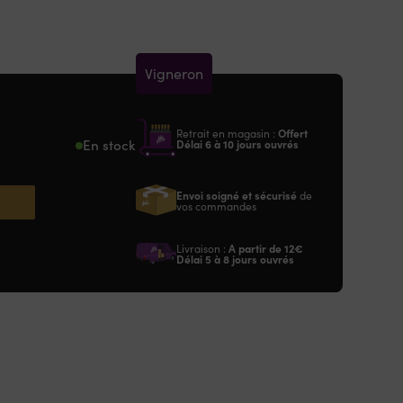
Vigneron
Retrait en magasin :
Offert
En stock
Délai 6 à 10 jours ouvrés
Envoi soigné et sécurisé
de
vos commandes
Livraison :
A partir de
12€
Délai 5 à 8 jours ouvrés