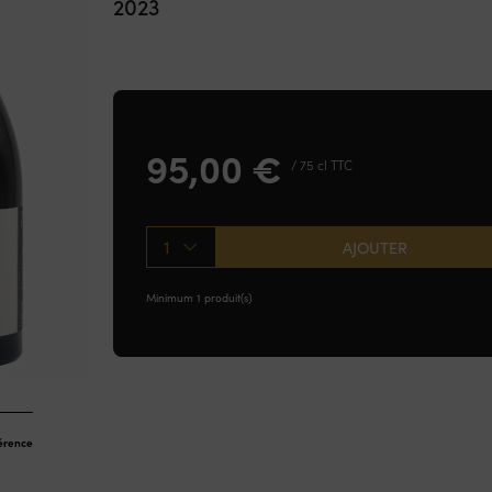
2023
95,00
€
/ 75 cl TTC
1
AJOUTER
Minimum 1 produit(s)
férence