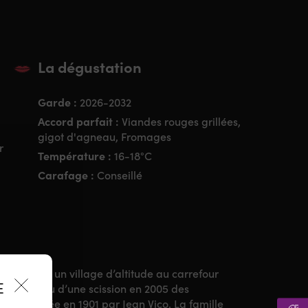
La dégustation
Garde :
2026-2032
Accord parfait :
Viandes rouges grillées,
gigot d'agneau, Fromages
r
Température :
16-18°C
Carafage :
Conseillé
 la Corse, un village d’altitude au carrefour
ES
ne est issu d’une scission en 2005 des
rique fondée en 1901 par Jean Vico.
La famille