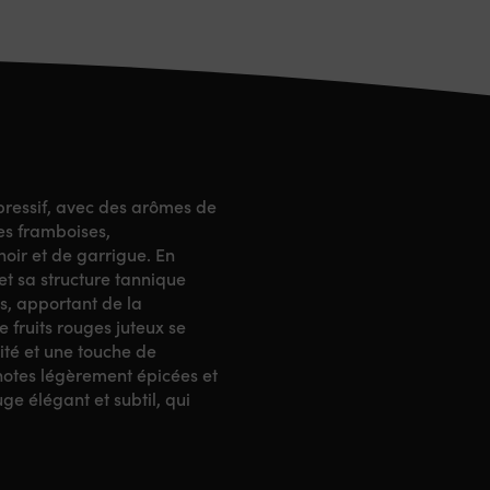
pressif, avec des arômes de
es framboises,
oir et de garrigue. En
et sa structure tannique
és, apportant de la
 fruits rouges juteux se
ité et une touche de
 notes légèrement épicées et
ge élégant et subtil, qui