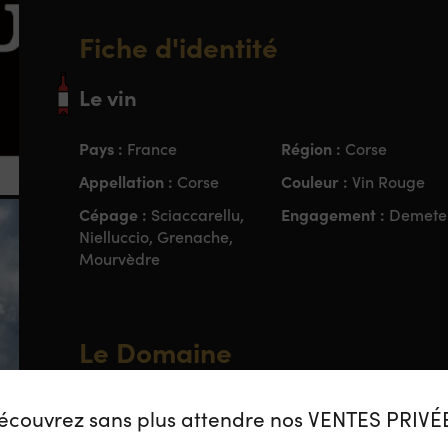
Fiche d'identité
Le vin
Pays :
Région :
France
Corse
Appellation :
Couleur :
Corse
Vin Rouge
Cépage :
Engagement :
Sciaccarellu,
Demete
Nielluccio, Grenache,
Mourvèdre
Le Domaine
Le Clos Venturi est situé à Ponte-Leccia, au cœur de
écouvrez sans plus attendre nos VENTES PRIVÉ
des routes reliant Bastia, Ajaccio et Calvi.
Ce domai
meilleurs terroirs du Domaine Vico, propriété histo