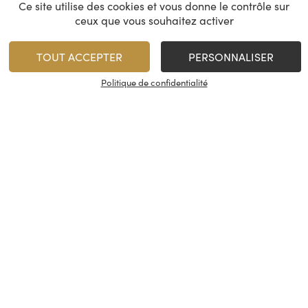
Ce site utilise des cookies et vous donne le contrôle sur
ceux que vous souhaitez activer
TOUT ACCEPTER
PERSONNALISER
Politique de confidentialité
M de Minuty
Mirava
Château Minuty
Côtes de Provence
Côtes de Pro
2025
2025
15,50
€
19,80
€
/
/
75 cl
1
1
AJOUTER
AJO
Minimum 1 produit(s)
Minimum 1 produit(s)