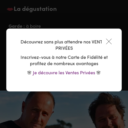
La dégustation
Garde :
à boire
Accord parfait :
Apéritf, Ceviche, Salade Thaï, Tarte
Découvrez sans plus attendre nos VENTES
aux fraises....
PRIVÉES
Inscrivez-vous à notre Carte de Fidélité et
Température :
8-10°C
profitez de nombreux avantages
🌸
Je découvre les Ventes Privées
🌸