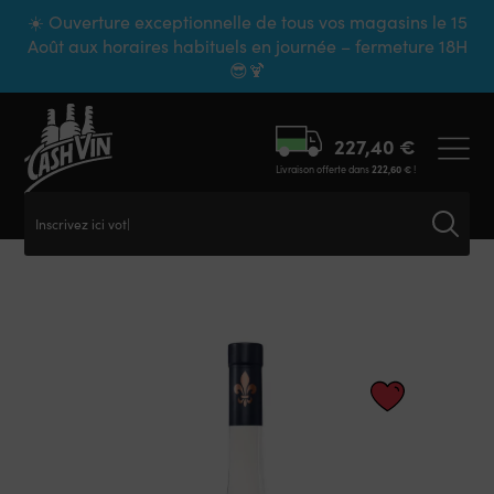
Panneau de gestion des cookies
☀️ Ouverture exceptionnelle de tous vos magasins le 15
Août aux horaires habituels en journée – fermeture 18H
😎🍹
227,40
€
Livraison offerte dans
222,60
€
!
Inscrivez ici votre