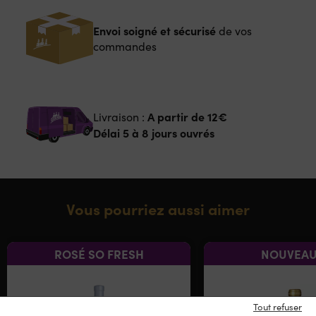
Envoi soigné et sécurisé
de vos
commandes
A partir de
12€
Livraison :
Délai 5 à 8 jours ouvrés
Vous pourriez aussi aimer
ROSÉ SO FRESH
NOUVEAU
Tout refuser