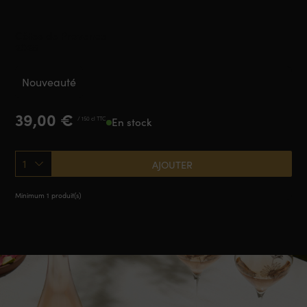
Côtes de Provence
2025
Nouveauté
39,00
€
/ 150 cl TTC
En stock
1
AJOUTER
Minimum 1 produit(s)