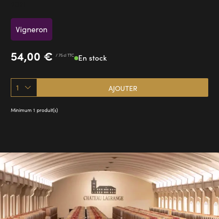
2021
Vigneron
54,00
€
/ 75 cl TTC
En stock
1
AJOUTER
Minimum 1 produit(s)