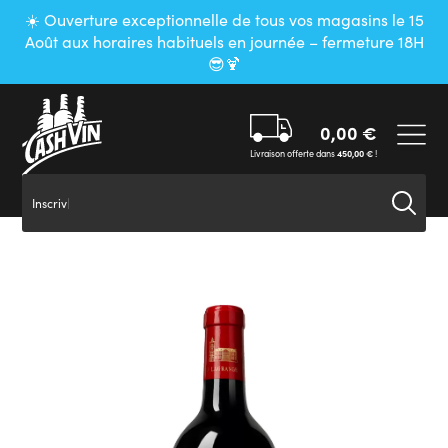
Panneau de gestion des cookies
☀️ Ouverture exceptionnelle de tous vos magasins le 15
Août aux horaires habituels en journée – fermeture 18H
😎🍹
0,00
€
Livraison offerte dans
450,00
€
!
Inscrivez