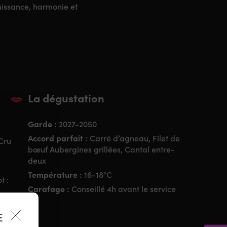
uissance, harmonie et
La dégustation
Garde :
2027-2050
Accord parfait :
Carré d’agneau, Filet de
Cru
bœuf Aubergines grillées, Cantal entre-
deux
Température :
16-18°C
t :
Carafage :
Conseillé 4h avant le service
ES