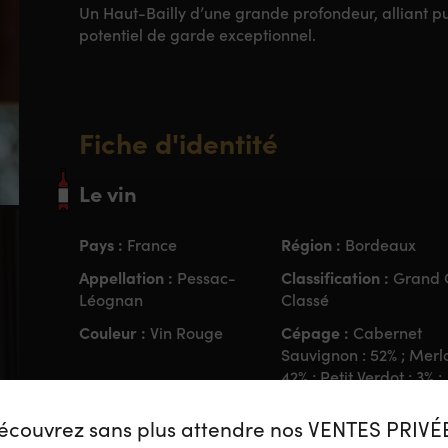
Un Haut-Bailly d’une grande profondeur, alliant p
potentiel de garde exceptionnel.
Fiche d'identité
Le vin
Pays :
Région :
France
Bordeaux
Appellation :
Classification :
Pessac-
Grand 
Léognan
Classé
Couleur :
Cépage :
Vin Rouge
Cabernet
Sauvignon : 52% ; Merlo
42% ; Petit Verdot : 3% ;
Cabernet Franc : 3%
écouvrez sans plus attendre nos VENTES PRIVÉ