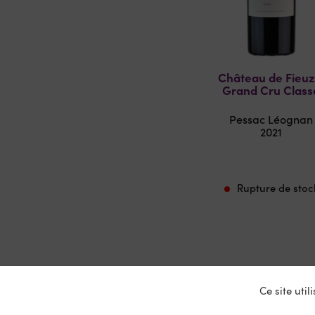
Château de Fieuz
Grand Cru Class
Pessac Léognan
2021
Rupture de stoc
Ce site uti