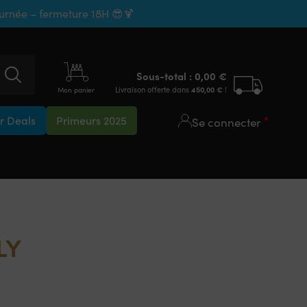
ournée – fermeture 18H 😎🍹
Sous-total :
0,00
€
Livraison offerte dans
450,00
€
!
Mon panier
 Deals
Primeurs 2025
Se connecter
LY