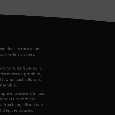
une densité rare et une
ux reflets violines,
oûtants de fruits noirs
 des notes de graphite,
té. Une touche florale,
ensemble.
ple et précise à la fois.
outenant une matière
t fraîcheur, offrant une
t d’épices douces.