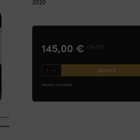
2020
145,00
€
/ 75 cl TTC
1
AJOUTER
Minimum 1 produit(s)
férence