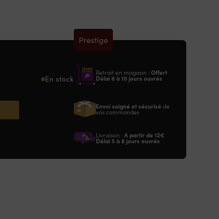
Prestige
Retrait en magasin :
Offert
En stock
Délai 6 à 10 jours ouvrés
Envoi soigné et sécurisé
de
vos commandes
Livraison :
A partir de
12€
Délai 5 à 8 jours ouvrés