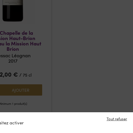
Chapelle de la
sion Haut-Brion
u la Mission Haut
Brion
essac Léognan
2017
02,00
€
/
75 cl
AJOUTER
inimum 1 produit(s)
En stock
Tout refuser
itez activer