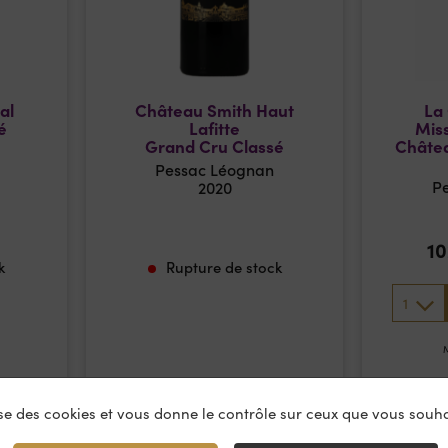
al
Château Smith Haut
La 
é
Lafitte
Mis
Grand Cru Classé
Châtea
Pessac Léognan
P
2020
1
k
Rupture de stock
1
M
lise des cookies et vous donne le contrôle sur ceux que vous souha