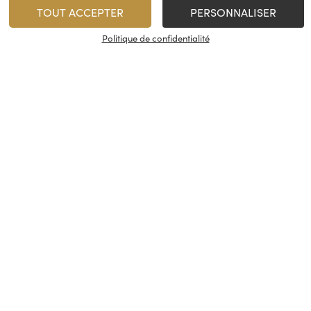
TOUT ACCEPTER
PERSONNALISER
Politique de confidentialité
vices
À propos
On rest
es & restauration
Le concept
Les cave
artenaire
La fidélité
Nous con
, événements
Les évènements
Nos résea
tireuse à bière
Candidatures
© Cash Vin 2026, tous droits rése
s
Conditions générales de vente