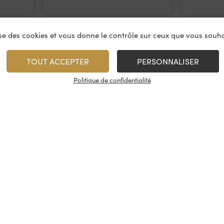
lise des cookies et vous donne le contrôle sur ceux que vous souha
TOUT ACCEPTER
PERSONNALISER
Politique de confidentialité
vices
À propos
On rest
es & restauration
Le concept
Les cave
artenaire
La fidélité
Nous con
, événements
Les évènements
Nos résea
tireuse à bière
Candidatures