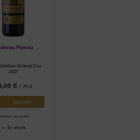
âteau Pipeau
 Emilion Grand Cru
2021
6,00
€
/
75 cl
AJOUTER
inimum 1 produit(s)
En stock