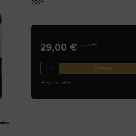
2022
29,00
€
/ 75 cl TTC
1
AJOUTER
Minimum 1 produit(s)
férence