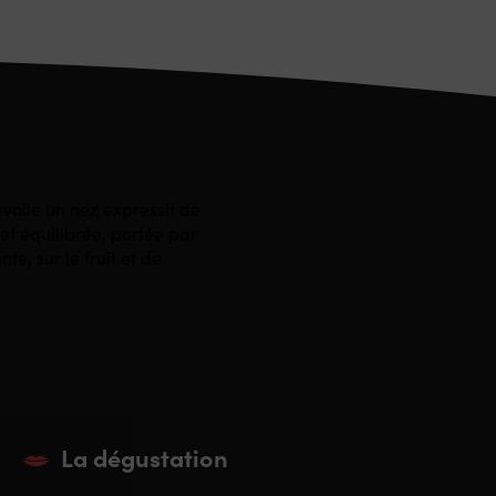
voile un nez expressif de
 et équilibrée, portée par
te, sur le fruit et de
La dégustation