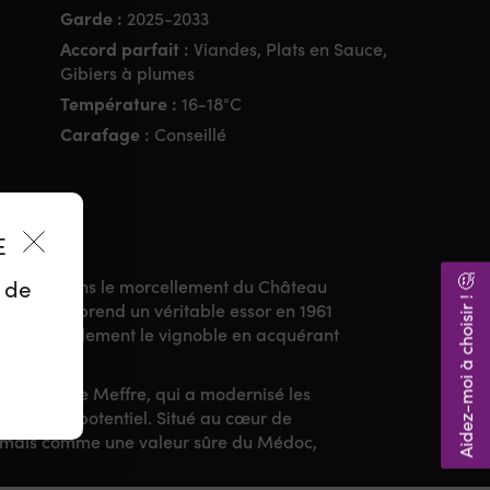
Garde :
2025-2033
Accord parfait :
Viandes, Plats en Sauce,
Gibiers à plumes
Température :
16-18°C
Carafage :
Conseillé
ES
Aidez-moi à choisir ! 🤔
z de
 origine dans le morcellement du Château
 propriété prend un véritable essor en 1961
 considérablement le vignoble en acquérant
ar la famille Meffre, qui a modernisé les
ler tout le potentiel. Situé au cœur de
ésormais comme une valeur sûre du Médoc,