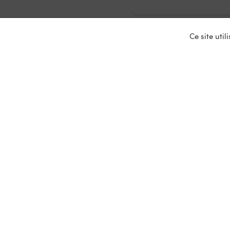
Ce site uti
Nos ser
Entrepris
Devenir p
Mariages
Location 
Primeurs