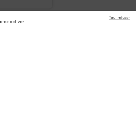
Tout refuser
itez activer
e en contact ?
s
tacter
ux :