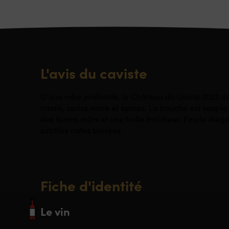
L'avis du caviste
D’une robe profonde, le Château du Glana 2022 dé
cassis, cerise noire et épices. La bouche est souple
des tanins mûrs et une belle fraîcheur. Finale élégan
subtiles notes boisées.
Fiche d'identité
Le vin