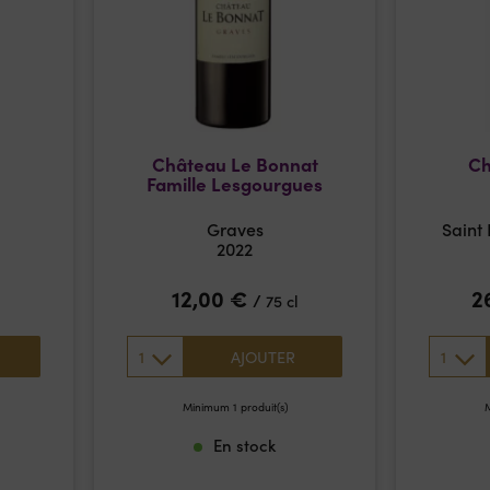
Château Le Bonnat
Ch
Famille Lesgourgues
Graves
Saint
2022
12,00
€
2
/
75 cl
1
1
AJOUTER
Minimum 1 produit(s)
M
En stock