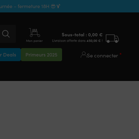
ournée – fermeture 18H 😎🍹
Sous-total :
0,00
€
Livraison offerte dans
450,00
€
!
Mon panier
 Deals
Primeurs 2025
Se connecter