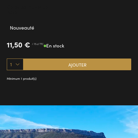
Côtes de Provence
2025
Nouveauté
11,50
€
/ 75 cl TTC
En stock
1
AJOUTER
Minimum 1 produit(s)