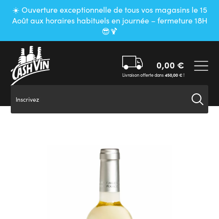
Panneau de gestion des cookies
☀️ Ouverture exceptionnelle de tous vos magasins le 15
Août aux horaires habituels en journée – fermeture 18H
😎🍹
0,00
€
Livraison offerte dans
450,00
€
!
Inscrivez