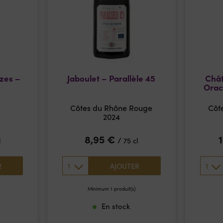
zes –
Jaboulet – Parallèle 45
Chât
Orac
Côtes du Rhône Rouge
Côt
2024
8,95
€
/
l
75 cl
1
1
R
AJOUTER
Minimum 1 produit(s)
En stock