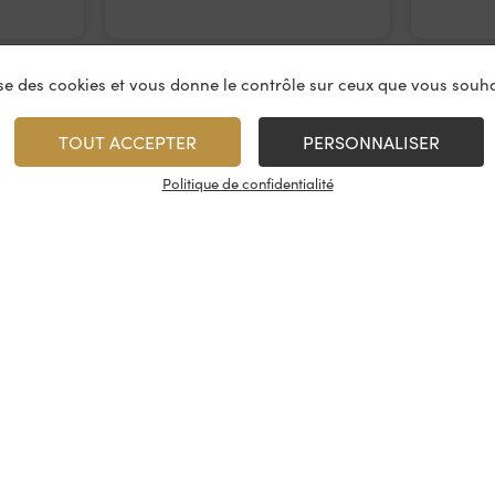
lise des cookies et vous donne le contrôle sur ceux que vous souha
TOUT ACCEPTER
PERSONNALISER
Politique de confidentialité
vices
À propos
On rest
es & restauration
Le concept
Les cave
artenaire
La fidélité
Nous con
, événements
Les évènements
Nos résea
tireuse à bière
Candidatures