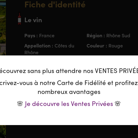
Fiche d'identité
Le vin
Pays :
Région :
France
Rhône Sud
Appellation :
Couleur :
Côtes du
Rouge
Rhône
Cépage :
Sulfites :
Counoise,
Peu
Grenache, Carignan
écouvrez sans plus attendre nos VENTES PRIVÉ
Engagement :
Biodynamie
crivez-vous à notre Carte de Fidélité et profite
nombreux avantages
🌸
Je découvre les Ventes Privées
🌸