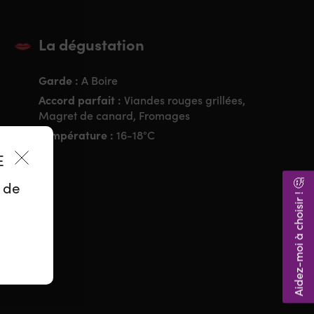
La dégustation
Garde :
A Boire
Accord parfait :
Viandes rouges grillées,
Magret de canard, Fromages
Température :
16-18°C
ES
Aidez-moi à choisir ! 🤔
z de