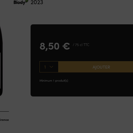
2023
8,50
€
/ 75 cl TTC
1
AJOUTER
Minimum 1 produit(s)
férence