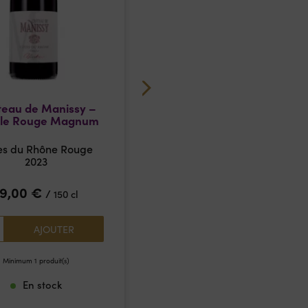
eau de Manissy –
Château de Manissy
le Rouge Magnum
Oracle Blanc
es du Rhône Rouge
Côtes du Rhône Blanc
2023
2025
19,00
€
7,95
€
/
/
150 cl
75 cl
1
AJOUTER
AJOUTER
Minimum 1 produit(s)
Minimum 1 produit(s)
En stock
En stock