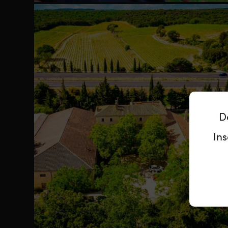
D
Ins