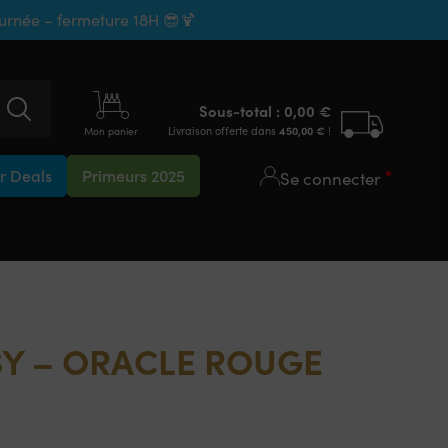
ournée – fermeture 18H 😎🍹
Sous-total :
0,00
€
Livraison offerte dans
450,00
€
!
Mon panier
 Deals
Primeurs 2025
Se connecter
Y – ORACLE ROUGE