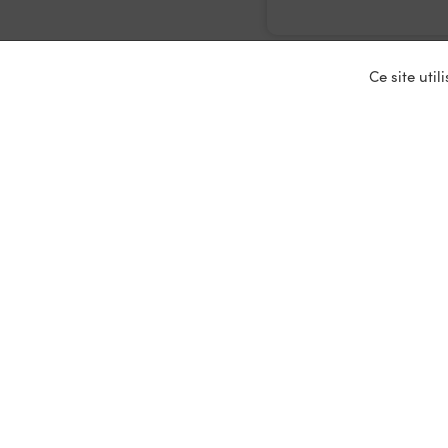
Ce site uti
Nos ser
Entrepris
Devenir p
Mariages
Location 
Primeurs