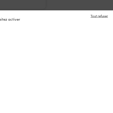
Tout refuser
itez activer
e en contact ?
s
tacter
ux :