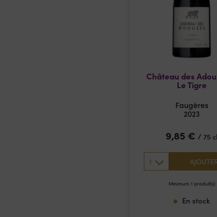
Château des Adou
Le Tigre
Faugères
2023
9,85
€
/
75 c
1
AJOUTE
Minimum 1 produit(s)
En stock